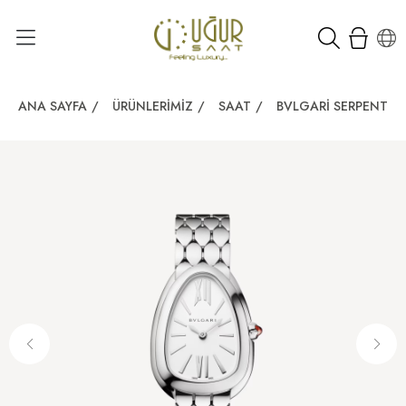
ANA SAYFA
/
ÜRÜNLERIMIZ
/
SAAT
/
BVLGARI SERPENTI 