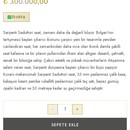
₺ 300.000,00
Stokta
Serpenti Seduttori saat, zamanı daha da değerli kılıyor. Bvlgari'nin
tartışmasız baştan çıkarıcı ikonunu çarpıcı yeni bir tasarımla yeniden
canlandıran saat, her zamankinden daha ince olan ikonik damla şekilli
saat kafasına ve bir yılanın pullarından ilham alan altıgen desenli, şehvetli,
esnek bir bileziğe sahip. Çekici estetik ve yüksek mücevherlerin ihtişamına
selam veren saat, Serpenti dünyasına baştan çıkarıcı bir büyü yapıyor.
Kuvars mekanizmalı Serpenti Seduttori saat, 33 mm paslanmaz çelik kasa,
kabaşon kesim pembe rubellitli paslanmaz çelik taç seti, beyaz gümüş
opalin kadran ve 30 metreye kadar su geçirmezliğe sahiptir.
-
+
SEPETE EKLE