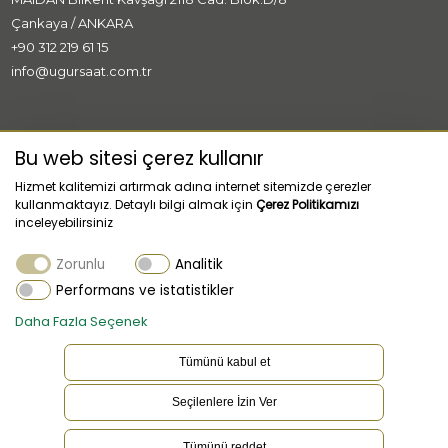
Çankaya / ANKARA
+90 312 219 61 15
info@ugursaat.com.tr
MARKALAR
Bu web sitesi çerez kullanır
Hizmet kalitemizi artırmak adına internet sitemizde çerezler
KURUMSAL
kullanmaktayız. Detaylı bilgi almak için
Çerez Politikamızı
inceleyebilirsiniz
KATEGORİLER
Zorunlu
Analitik
MÜŞTERİ HİZMETLERİ
Performans ve istatistikler
Daha Fazla Seçenek
Tümünü kabul et
Seçilenlere İzin Ver
TR
Dil
Tümünü reddet