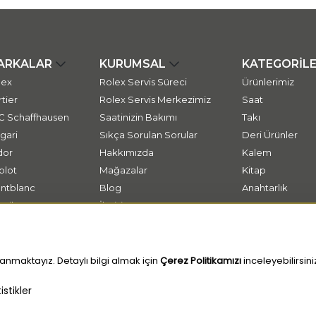
ARKALAR
KURUMSAL
KATEGORİL
lex
Rolex Servis Süreci
Ürünlerimiz
tier
Rolex Servis Merkezimiz
Saat
C Schaffhausen
Saatinizin Bakımı
Takı
gari
Sıkça Sorulan Sorular
Deri Ürünler
dor
Hakkımızda
Kalem
blot
Mağazalar
Kitap
ntblanc
Blog
Anahtarlık
ssika
İletişim
tap
anmaktayız. Detaylı bilgi almak için
Çerez Politikamızı
inceleyebilirsini
stikler