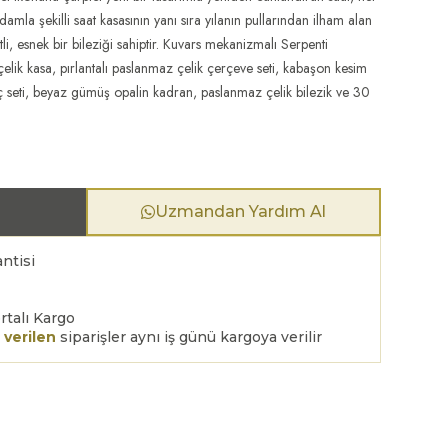
la şekilli saat kasasının yanı sıra yılanın pullarından ilham alan
li, esnek bir bileziği sahiptir. Kuvars mekanizmalı Serpenti
lik kasa, pırlantalı paslanmaz çelik çerçeve seti, kabaşon kesim
aç seti, beyaz gümüş opalin kadran, paslanmaz çelik bilezik ve 30
Uzmandan Yardım Al
ntisi
rtalı Kargo
 verilen
siparişler aynı iş günü kargoya verilir