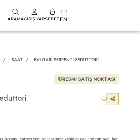
TR
ARAMA
GIRIŞ YAP
SEPET
EN
Z
/
SAAT
/
BVLGARI SERPENTI SEDUTTORI
RESMİ SATIŞ NOKTASI
eduttori
ıcı ikonunu çarpıcı yeni bir tasarımla yeniden canlandıran saat, her