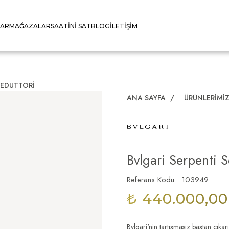
LAR
MAĞAZALAR
SAATINI SAT
BLOG
İLETIŞIM
SEDUTTORI
ANA SAYFA
/
ÜRÜNLERIMI
Bvlgari Serpenti S
Referans Kodu : 103949
₺ 440.000,00
Bvlgari'nin tartışmasız baştan çıkar