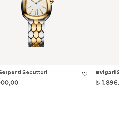
Serpenti Seduttori
Bvlgari
Serpenti
000,00
₺
1.896.000,0