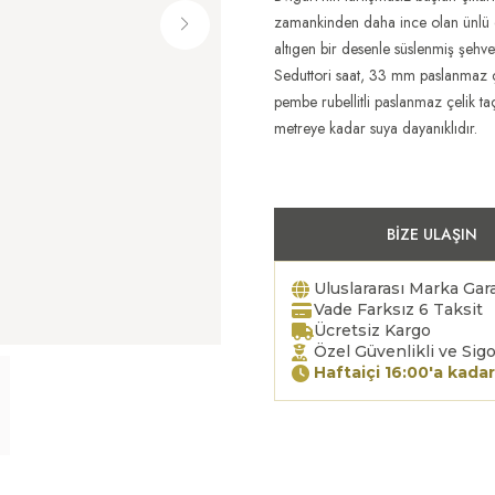
zamankinden daha ince olan ünlü dam
altıgen bir desenle süslenmiş şehvet
Seduttori saat, 33 mm paslanmaz çe
pembe rubellitli paslanmaz çelik t
metreye kadar suya dayanıklıdır.
BIZE ULAŞIN
Uluslararası Marka Gara
Vade Farksız 6 Taksit
Ücretsiz Kargo
Özel Güvenlikli ve Sigo
Haftaiçi 16:00'a kadar