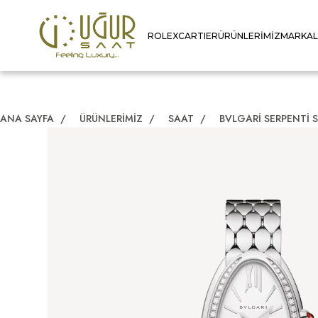
ROLEX
CARTIER
ÜRÜNLERIMIZ
MARKA
ANA SAYFA
/
ÜRÜNLERIMIZ
/
SAAT
/
BVLGARI SERPENTI 