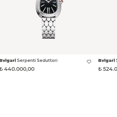
Bvlgari
Serpenti Seduttori
Bvlgari
₺
440.000,00
₺
524.