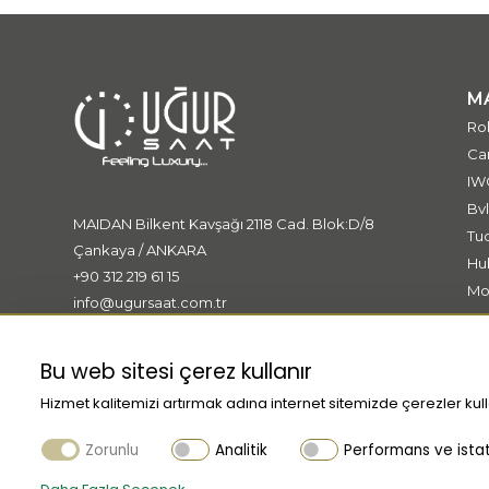
M
Ro
Car
IW
Bvl
MAIDAN Bilkent Kavşağı 2118 Cad. Blok:D/8
Tu
Çankaya / ANKARA
Hu
+90 312 219 61 15
Mo
info@ugursaat.com.tr
Me
Ki
Bu web sitesi çerez kullanır
Hizmet kalitemizi artırmak adına internet sitemizde çerezler kull
Zorunlu
Analitik
Performans ve istati