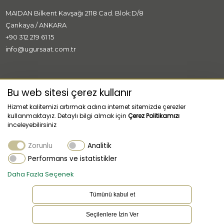
MAIDAN Bilkent Kavşağı 2118 Cad. Blok:D/8
Çankaya / ANKARA
+90 312 219 61 15
info@ugursaat.com.tr
MARKALAR
Bu web sitesi çerez kullanır
Hizmet kalitemizi artırmak adına internet sitemizde çerezler
KURUMSAL
kullanmaktayız. Detaylı bilgi almak için
Çerez Politikamızı
inceleyebilirsiniz
KATEGORİLER
Zorunlu
Analitik
MÜŞTERİ HİZMETLERİ
Performans ve istatistikler
Daha Fazla Seçenek
Tümünü kabul et
Seçilenlere İzin Ver