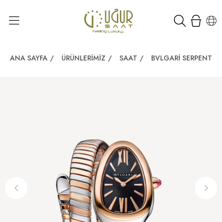
ANA SAYFA
/
ÜRÜNLERIMIZ
/
SAAT
/
BVLGARI SERPENTI 