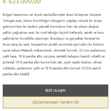
₺ 623.000,00
Bvlgari tasarımının en ikonik sembollerinden ikisini birleştiren Serpenti
Tubogas saat, yılanın kıvrımlılığını tubogas'ın çağdaş ruhuyla bir araya
getiriyor.Hem bir kadının şehvetli kıvrımlarını hem de yılanın akışkan
şeklini çağrıştıran saat, bu özel tekniğin biçimli hatlarıyla, esnek ve boru
şeklinde bir kıvraklıkla işlenmiştir. Büyüleyici ve gerçekten bireysel bir
tarza sahip bu saat, Serpenti'nin sürekli evriminde ayırt edici bir bölümü
işaret ediyor.Mekanik mekanizmalı, otomatik kurmalı, 33 mm paslanmaz
çelik kasa, 18 kt pembe altın çerçeve, sentetik kabaşon kesimli rubellit ve
pırlantalı 18 kt pembe altın kurma kolu seti, siyah opalin kadran, elmas
indeksler, paslanmaz çelik ve 18 kt pembe altın kurmalı LVCEA saat kt
pembe altın bileklik.
BIZE ULAŞIN
Uzmandan Yardım Al