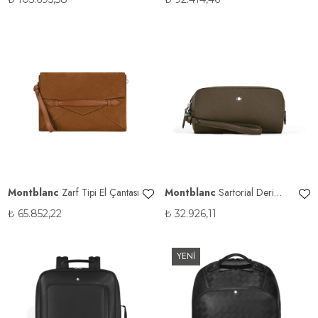
Montblanc
Zarf Tipi El Çantası
Montblanc
Sartorial Deri
Small Kişisel Bakım Çantası
₺
65.852,22
₺
32.926,11
YENİ