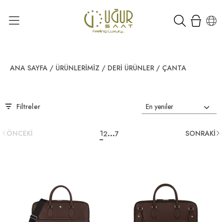
ANA SAYFA
/
ÜRÜNLERIMIZ
/
DERI ÜRÜNLER
/
ÇANTA
Filtreler
...
ÖNCEKİ
1
SONRAKİ
2
7