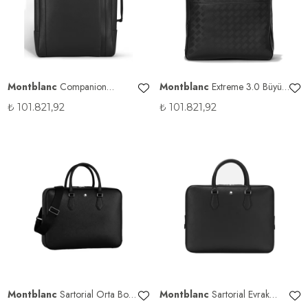
Montblanc
Companion
Montblanc
Extreme 3.0 Büyük
Dikdörtgen Sırt Çantası
Siyah Sırt Çantası
₺
101.821,92
₺
101.821,92
Montblanc
Sartorial Orta Boy
Montblanc
Sartorial Evrak