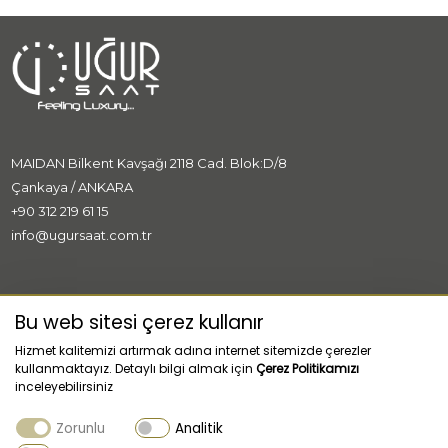
MAIDAN Bilkent Kavşağı 2118 Cad. Blok:D/8
Çankaya / ANKARA
+90 312 219 61 15
info@ugursaat.com.tr
MARKALAR
Bu web sitesi çerez kullanır
Hizmet kalitemizi artırmak adına internet sitemizde çerezler
KURUMSAL
kullanmaktayız. Detaylı bilgi almak için
Çerez Politikamızı
inceleyebilirsiniz
KATEGORİLER
Zorunlu
Analitik