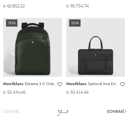
₺
65.852,22
₺
95.734,74
YENİ
YENİ
Montblanc
Extreme 3.0 Orta
Montblanc
Sartorial İnce Evrak
Sırt Çantası 3'lü
Çantası
₺
92.414,46
₺
92.414,46
...
ÖNCEKİ
1
SONRAKİ
2
7