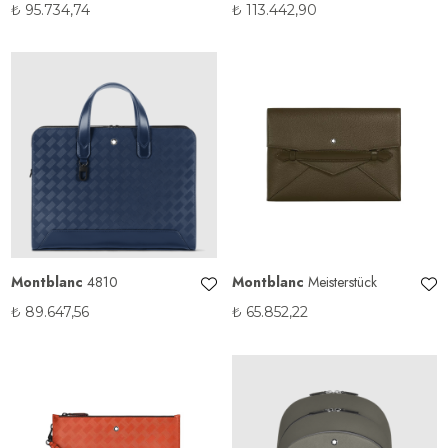
Evrak Çantası
Çantası
₺
95.734,74
₺
113.442,90
Montblanc
4810
Montblanc
Meisterstück
₺
89.647,56
₺
65.852,22