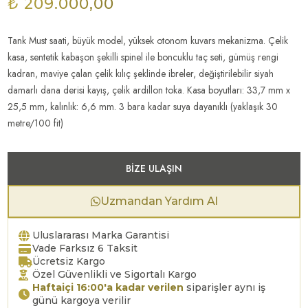
₺ 209.000,00
Tank Must saati, büyük model, yüksek otonom kuvars mekanizma. Çelik
kasa, sentetik kabaşon şekilli spinel ile boncuklu taç seti, gümüş rengi
kadran, maviye çalan çelik kılıç şeklinde ibreler, değiştirilebilir siyah
damarlı dana derisi kayış, çelik ardillon toka. Kasa boyutları: 33,7 mm x
25,5 mm, kalınlık: 6,6 mm. 3 bara kadar suya dayanıklı (yaklaşık 30
metre/100 fit)
BIZE ULAŞIN
Uzmandan Yardım Al
Uluslararası Marka Garantisi
Vade Farksız 6 Taksit
Ücretsiz Kargo
Özel Güvenlikli ve Sigortalı Kargo
Haftaiçi 16:00'a kadar verilen
siparişler aynı iş
günü kargoya verilir