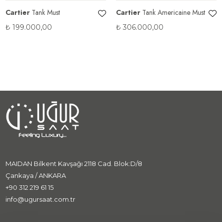
Cartier
Tank Must
Cartier
Tank Americaine Must
₺
199.000,00
₺
306.000,00
MAIDAN Bilkent Kavşağı 2118 Cad. Blok:D/8
Çankaya / ANKARA
+90 312 219 61 15
info@ugursaat.com.tr