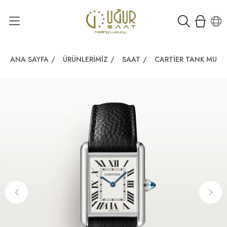
ANA SAYFA
/
ÜRÜNLERIMIZ
/
SAAT
/
CARTIER TANK MUST