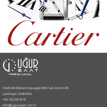
MAIDAN Bilkent Kavşağı 2118 Cad. Blok:D/8
Çankaya / ANKARA
+90 312 219 61 15
info@ugursaat.com.tr