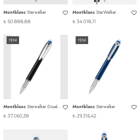
Montblanc
Starwalker
Montblanc
StarWalker
PolarGreen Precious Resin
₺
50.888,88
₺
34.018,11
YENİ
YENİ
Montblanc
Starwalker Doué
Montblanc
Starwalker
Fineliner
₺
37.060,38
₺
29.316,42