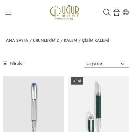
ANA SAYFA
/
ÜRÜNLERIMIZ
/
KALEM
/
ÇIZIM KALEMI
Filtreler
YENİ