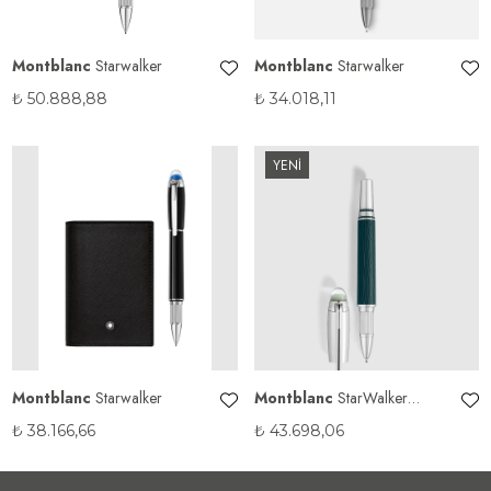
Montblanc
Starwalker
Montblanc
Starwalker
₺
50.888,88
₺
34.018,11
YENİ
Montblanc
Starwalker
Montblanc
StarWalker
PolarGreen Doué Fineliner
₺
38.166,66
₺
43.698,06