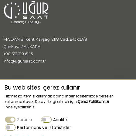
MAIDAN Bilkent Kavşağı 2118 Cad. Blok:D/8
Çankaya / ANKARA
+90 312 219 61 15
info@ugursaat.com.tr
MARKALAR
Bu web sitesi çerez kullanır
Hizmet kalitemizi artırmak adına internet sitemizde çerezler
KURUMSAL
kullanmaktayız. Detaylı bilgi almak için
Çerez Politikamızı
inceleyebilirsiniz
KATEGORİLER
Zorunlu
Analitik
MÜŞTERİ HİZMETLERİ
Performans ve istatistikler