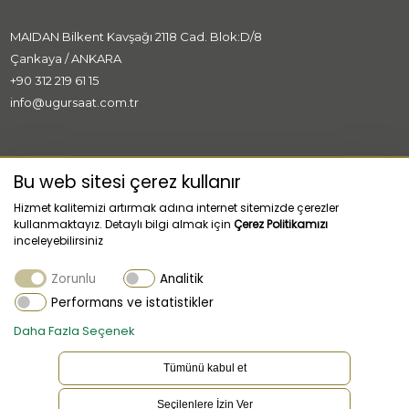
MAIDAN Bilkent Kavşağı 2118 Cad. Blok:D/8
Çankaya / ANKARA
+90 312 219 61 15
info@ugursaat.com.tr
MARKALAR
Bu web sitesi çerez kullanır
Hizmet kalitemizi artırmak adına internet sitemizde çerezler
KURUMSAL
kullanmaktayız. Detaylı bilgi almak için
Çerez Politikamızı
inceleyebilirsiniz
KATEGORİLER
Zorunlu
Analitik
MÜŞTERİ HİZMETLERİ
Performans ve istatistikler
Daha Fazla Seçenek
Tümünü kabul et
Seçilenlere İzin Ver