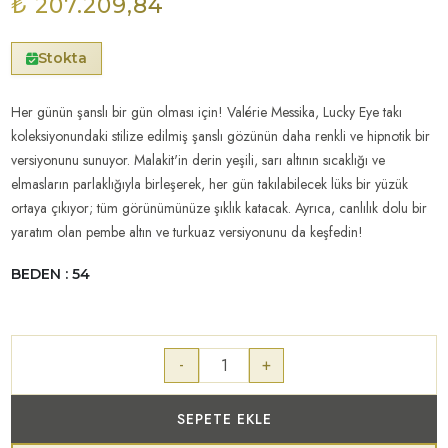
₺ 207.209,84
Stokta
Her günün şanslı bir gün olması için! Valérie Messika, Lucky Eye takı
koleksiyonundaki stilize edilmiş şanslı gözünün daha renkli ve hipnotik bir
versiyonunu sunuyor. Malakit'in derin yeşili, sarı altının sıcaklığı ve
elmasların parlaklığıyla birleşerek, her gün takılabilecek lüks bir yüzük
ortaya çıkıyor; tüm görünümünüze şıklık katacak. Ayrıca, canlılık dolu bir
yaratım olan pembe altın ve turkuaz versiyonunu da keşfedin!
BEDEN : 54
-
+
SEPETE EKLE