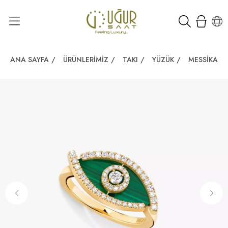
ANA SAYFA
/
ÜRÜNLERIMIZ
/
TAKI
/
YÜZÜK
/
MESSIKA LU