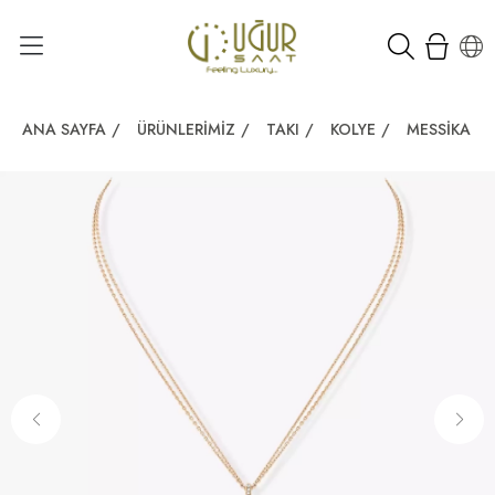
ANA SAYFA
/
ÜRÜNLERIMIZ
/
TAKI
/
KOLYE
/
MESSIKA M