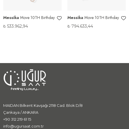
Messika
Move 10TH Birthday
Messika
Move 10TH Birthday
₺
533.962,94
₺
794.633,44
MAIDAN Bilkent Kavşağı 2118 Cad. Blok:D/8
Çankaya / ANKARA
+90 312 219 61 15
info@ugursaat.com.tr