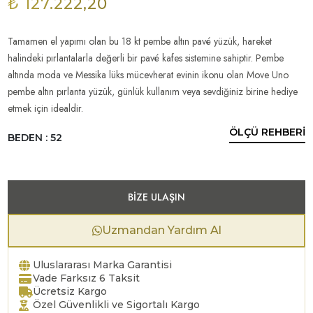
₺ 127.222,20
Tamamen el yapımı olan bu 18 kt pembe altın pavé yüzük, hareket
halindeki pırlantalarla değerli bir pavé kafes sistemine sahiptir. Pembe
altında moda ve Messika lüks mücevherat evinin ikonu olan Move Uno
pembe altın pırlanta yüzük, günlük kullanım veya sevdiğiniz birine hediye
etmek için idealdir.
ÖLÇÜ REHBERİ
BEDEN : 52
BIZE ULAŞIN
Uzmandan Yardım Al
Uluslararası Marka Garantisi
Vade Farksız 6 Taksit
Ücretsiz Kargo
Özel Güvenlikli ve Sigortalı Kargo