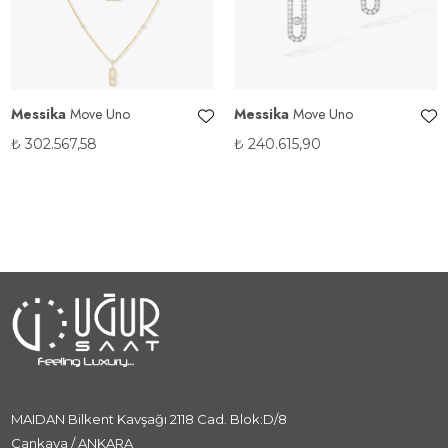
Messika
Move Uno
Messika
Move Uno
₺
302.567,58
₺
240.615,90
MAIDAN Bilkent Kavşağı 2118 Cad. Blok:D/8
Çankaya / ANKARA