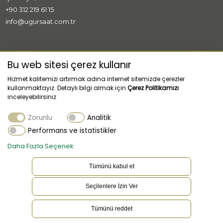
+90 312 219 61 15
info@ugursaat.com.tr
MARKALAR
Bu web sitesi çerez kullanır
Hizmet kalitemizi artırmak adına internet sitemizde çerezler
KURUMSAL
kullanmaktayız. Detaylı bilgi almak için
Çerez Politikamızı
inceleyebilirsiniz
KATEGORİLER
Zorunlu
Analitik
MÜŞTERİ HİZMETLERİ
Performans ve istatistikler
Daha Fazla Seçenek
Tümünü kabul et
Seçilenlere İzin Ver
TR
Dil
Tümünü reddet
Bu websitesi çerez kullanır. Çerez ayarlarınızı güncellemek için
tıklayınız.