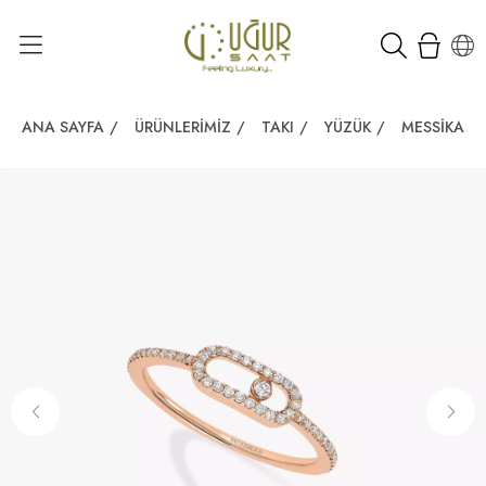
ANA SAYFA
/
ÜRÜNLERIMIZ
/
TAKI
/
YÜZÜK
/
MESSIKA 