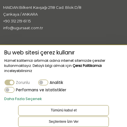
MAIDAN Bilkent Kavşağı 2118 Cad. Blok:D/8
Çankaya / ANKARA
+90 312 219 61 15
info@ugursaat.com.tr
MARKALAR
Bu web sitesi çerez kullanır
Hizmet kalitemizi artırmak adına internet sitemizde çerezler
KURUMSAL
kullanmaktayız. Detaylı bilgi almak için
Çerez Politikamızı
inceleyebilirsiniz
KATEGORİLER
Zorunlu
Analitik
MÜŞTERİ HİZMETLERİ
Performans ve istatistikler
Daha Fazla Seçenek
Tümünü kabul et
Seçilenlere İzin Ver