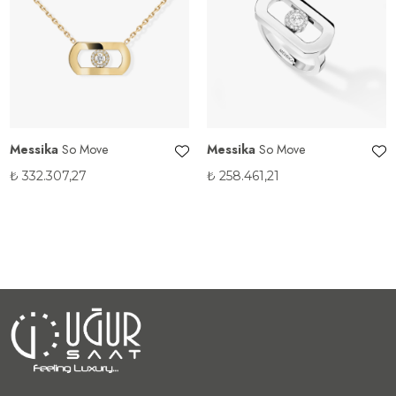
Messika
So Move
Messika
So Move
₺
332.307,27
₺
258.461,21