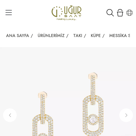
ANA SAYFA
/
ÜRÜNLERIMIZ
/
TAKI
/
KÜPE
/
MESSIKA SO