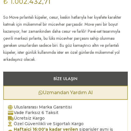
₺ 1.002.432,71
So Move pırlantalı küpeler, cesur, keskin hatlarıyla her kıyafete karakter
katmak için mükemmel bir mücevher parçasıdır. Move yeni bir boyut
kazanıyor, her zamankinden daha cesur ve farklı! Pavé-set tasarımıyla
çevrili merkezi pırlanta, bu lüks mücevher parçasını sahip olunması
gereken unsurlardan sadece biri. Bu göz kamaştırıcı altın ve pırlantalı
küpeler, ister günlük kullanımda ister en özel günlerde mükemmel yol
arkadaşınız olacak.
BIZE ULAŞIN
Uzmandan Yardım Al
Uluslararası Marka Garantisi
Vade Farksız 6 Taksit
Ücretsiz Kargo
Özel Güvenlikli ve Sigortalı Kargo
Haftaiçi 16:00'a kadar verilen
siparişler aynı iş