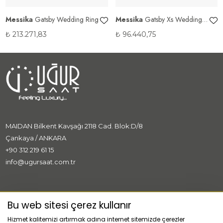
Messika
Gatsby Wedding Ring
Messika
Gatsby Xs Wedding
Ring
₺
213.271,83
₺
96.440,75
MAIDAN Bilkent Kavşağı 2118 Cad. Blok:D/8
Çankaya / ANKARA
+90 312 219 61 15
info@ugursaat.com.tr
MARKALAR
Bu web sitesi çerez kullanır
Hizmet kalitemizi artırmak adına internet sitemizde çerezler