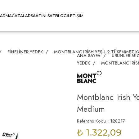
LAR
MAĞAZALAR
SAATINI SAT
BLOG
İLETIŞIM
/
FINELINER YEDEK
/
MONTBLANC IRISH YEŞIL 2 TÜKENMEZ 
ANA SAYFA
/
ÜRÜNLERIMI
YEDEK
/
MONTBLANC IRISH
Montblanc Irish Y
Medium
Referans Kodu : 128217
₺ 1.322,09