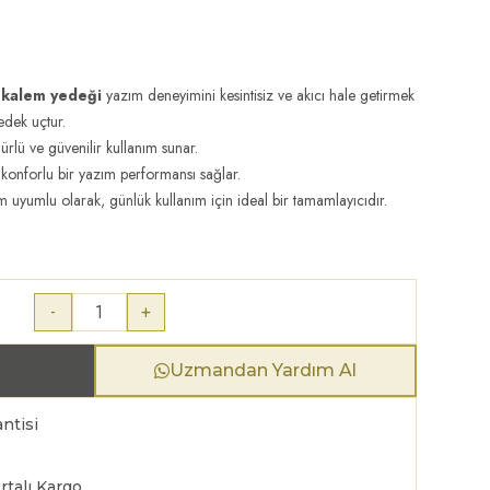
 kalem yedeği
yazım deneyimini kesintisiz ve akıcı hale getirmek
yedek uçtur.
rlü ve güvenilir kullanım sunar.
 konforlu bir yazım performansı sağlar.
uyumlu olarak, günlük kullanım için ideal bir tamamlayıcıdır.
-
+
Uzmandan Yardım Al
ntisi
rtalı Kargo