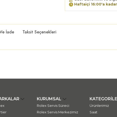
Haftaiçi 16:00'a kadar
 Ve İade
Taksit Seçenekleri
ARKALAR
KURUMSAL
KATEGORİL
lex
Rolex Servis Süreci
Ürünlerimiz
tier
Rolex Servis Merkezimiz
Saat