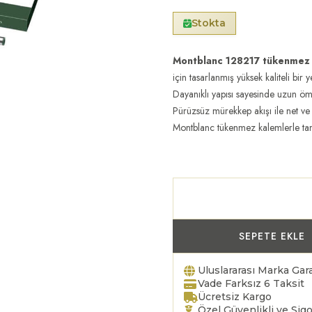
Stokta
Montblanc 128217 tükenmez
için tasarlanmış yüksek kaliteli bir 
Dayanıklı yapısı sayesinde uzun ömü
Pürüzsüz mürekkep akışı ile net ve
Montblanc tükenmez kalemlerle tam 
SEPETE EKLE
Uluslararası Marka Gara
Vade Farksız 6 Taksit
Ücretsiz Kargo
Özel Güvenlikli ve Sigo