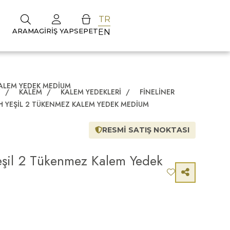
TR
ARAMA
GIRIŞ YAP
SEPET
EN
KALEM YEDEK MEDIUM
Z
/
KALEM
/
KALEM YEDEKLERI
/
FINELINER
 YEŞIL 2 TÜKENMEZ KALEM YEDEK MEDIUM
RESMİ SATIŞ NOKTASI
eşil 2 Tükenmez Kalem Yedek