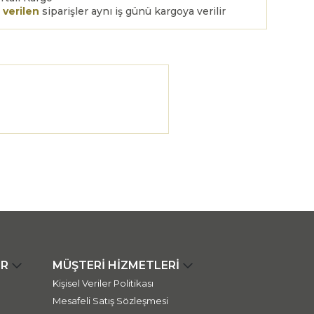
 verilen
siparişler aynı iş günü kargoya verilir
ER
MÜŞTERİ HİZMETLERİ
Kişisel Veriler Politikası
Mesafeli Satış Sözleşmesi