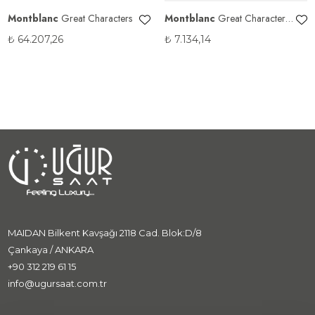
Montblanc
Great Characters
Montblanc
Great Characters
Homage to The Great Gatsby
₺
64.207,26
₺
7.134,14
MAIDAN Bilkent Kavşağı 2118 Cad. Blok:D/8
Çankaya / ANKARA
+90 312 219 61 15
info@ugursaat.com.tr