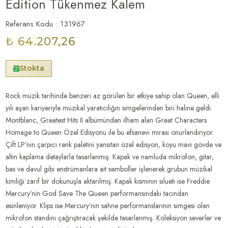
Edition Tükenmez Kalem
Referans Kodu : 131967
₺ 64.207,26
Stokta
Rock müzik tarihinde benzeri az görülen bir etkiye sahip olan Queen, elli
yılı aşan kariyeriyle müzikal yaratıcılığın simgelerinden biri haline geldi.
Montblanc, Greatest Hits II albümünden ilham alan Great Characters
Homage to Queen Özel Edisyonu ile bu efsanevi mirası onurlandırıyor.
Çift LP’nin çarpıcı renk paletini yansıtan özel edisyon, koyu mavi gövde ve
altın kaplama detaylarla tasarlanmış. Kapak ve namluda mikrofon, gitar,
bas ve davul gibi enstrümanlara ait semboller işlenerek grubun müzikal
kimliği zarif bir dokunuşla aktarılmış. Kapak kısmının silueti ise Freddie
Mercury’nin God Save The Queen performansındaki tacından
esinleniyor. Klips ise Mercury’nin sahne performanslarının simgesi olan
mikrofon standını çağrıştıracak şekilde tasarlanmış. Koleksiyon severler ve