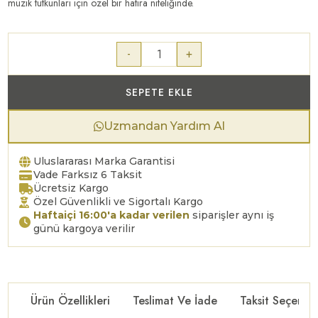
müzik tutkunları için özel bir hatıra niteliğinde.
-
+
SEPETE EKLE
Uzmandan Yardım Al
Uluslararası Marka Garantisi
Vade Farksız 6 Taksit
Ücretsiz Kargo
Özel Güvenlikli ve Sigortalı Kargo
Haftaiçi 16:00'a kadar verilen
siparişler aynı iş
günü kargoya verilir
Ürün Özellikleri
Teslimat Ve İade
Taksit Seçenekl