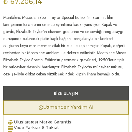
₺ 67.206,14
Montblanc Muses Elizabeth Taylor Special Edition'ın tasarımı; film
tanrıçasının tercihlerini en ince ayrıntısına kadar yansıtıyor. Kapak ve
gövde, Elizabeth Taylor'ın efsanevi gözlerine ve en sevdiği renge saygı
duruşunda bulunarak platin kaplı bağlantı parçalarıyla bir kontrast
oluşturan koyu mor mermer cilalı bir cila ile kaplanmıştır. Kapak, değerli
reçineden bir Montblanc amblemi ile dekore edilmiştir. Montblanc Muses
Elizabeth Taylor Special Edition'ın geometrik gravürleri, 1950'lerin tipik
bir mücevher desenini hatırlatıyor. Elizabeth Taylor'ın mücevher tutkusu,
özel şekliyle dikkat çeken yüzük şeklindeki klipsin ilham kaynağı oldu.
BIZE ULAŞIN
Uzmandan Yardım Al
Uluslararası Marka Garantisi
Vade Farksız 6 Taksit