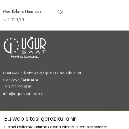
Montblanc
Haus Siyah
Mürekkep
₺
3.029,79
MAIDAN Bilkent Kavşağı 2118 Cad. Blok:D/8
Çankaya / ANKARA
+90 312 219 61 15
info@ugursaat.com.tr
MARKALAR
Bu web sitesi çerez kullanır
Hizmet kalitemizi artırmak adına internet sitemizde çerezler