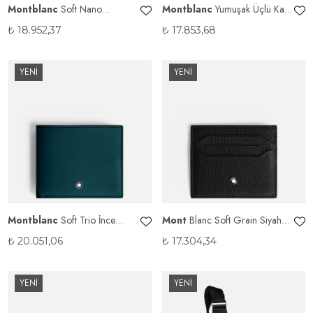
Montblanc
Soft Nano
Montblanc
Yumuşak Üçlü Kart
Continental Cüzdan
Tutucu 4 cc
₺
18.952,37
₺
17.853,68
YENİ
YENİ
Montblanc
Soft Trio İnce
Mont
Blanc Soft Grain Siyah
Cüzdan
Kartlık
₺
20.051,06
₺
17.304,34
YENİ
YENİ