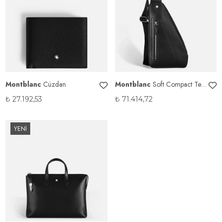
Montblanc
Cüzdan
Montblanc
Soft Compact Tek
Kollu Çanta
₺
27.192,53
₺
71.414,72
YENİ