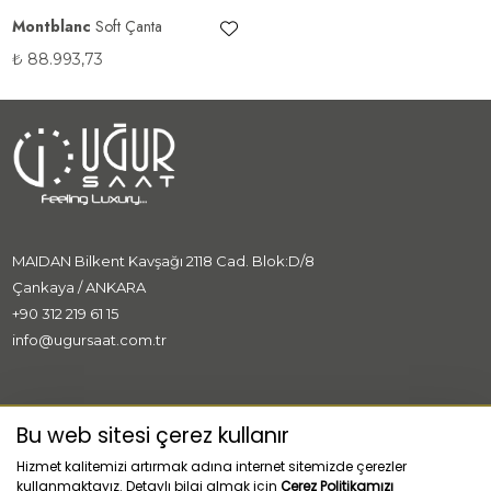
Montblanc
Soft Çanta
₺
88.993,73
MAIDAN Bilkent Kavşağı 2118 Cad. Blok:D/8
Çankaya / ANKARA
+90 312 219 61 15
info@ugursaat.com.tr
MARKALAR
Bu web sitesi çerez kullanır
Hizmet kalitemizi artırmak adına internet sitemizde çerezler
KURUMSAL
kullanmaktayız. Detaylı bilgi almak için
Çerez Politikamızı