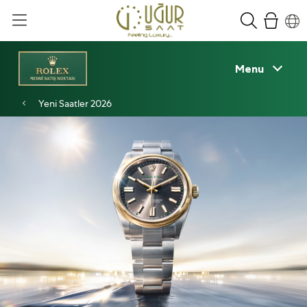
Menu
Yeni Saatler 2026