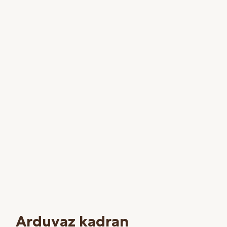
Arduvaz kadran