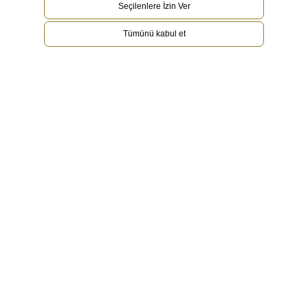
Seçilenlere İzin Ver
Tümünü kabul et