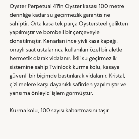
Oyster Perpetual 41'in Oyster kasası 100 metre
derinliğe kadar su geçirmezlik garantisine
sahiptir. Orta kasa tek parça Oystersteel çelikten
yapılmıştır ve bombeli bir çerçeveyle
donatılmıştır. Kenarları ince yivli kasa kapağı,
onaylı saat ustalarınca kullanılan özel bir aletle
hermetik olarak vidalanır. İkili su geçirmezlik
sistemine sahip Twinlock kurma kolu, kasaya
güvenli bir biçimde bastırılarak vidalanır. Kristal,
çizilmelere karşı dayanıklı safirden yapılmıştır ve
yansıma önleyici işlem görmüştür.
Kurma kolu, 100 sayısı kabartmasını taşır.