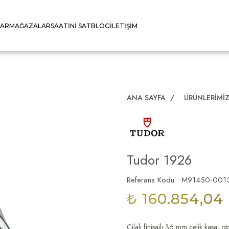
LAR
MAĞAZALAR
SAATINI SAT
BLOG
İLETIŞIM
ANA SAYFA
/
ÜRÜNLERIMI
Tudor 1926
Referans Kodu : M91450-001
₺ 160.854,04
Cilalı finisajlı 36 mm çelik kasa,