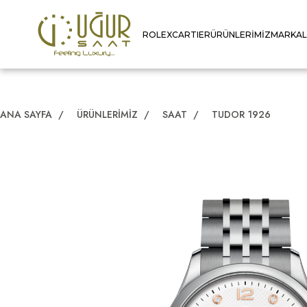
ROLEX
CARTIER
ÜRÜNLERIMIZ
MARKA
ANA SAYFA
/
ÜRÜNLERIMIZ
/
SAAT
/
TUDOR 1926