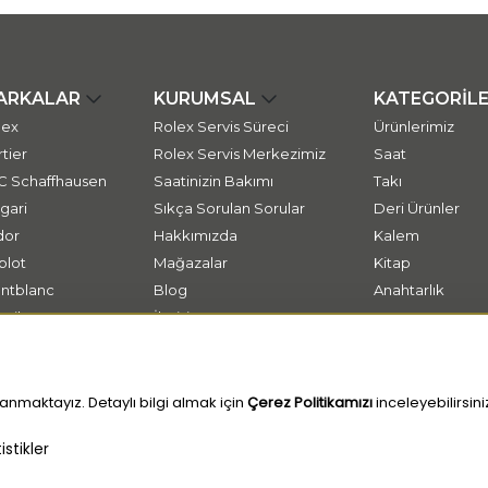
ARKALAR
KURUMSAL
KATEGORİL
lex
Rolex Servis Süreci
Ürünlerimiz
tier
Rolex Servis Merkezimiz
Saat
C Schaffhausen
Saatinizin Bakımı
Takı
gari
Sıkça Sorulan Sorular
Deri Ürünler
dor
Hakkımızda
Kalem
blot
Mağazalar
Kitap
ntblanc
Blog
Anahtarlık
ssika
İletişim
tap
anmaktayız. Detaylı bilgi almak için
Çerez Politikamızı
inceleyebilirsini
stikler