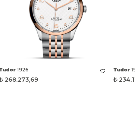
Tudor
1926
Tudor
1
₺
268.273,69
₺
234.1