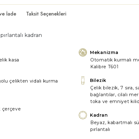
 ve İade
Taksit Seçenekleri
pırlantalı kadran
Mekanizma
çelik kasa
Otomatik kurmalı m
Kalibre T601
Bilezik
u çelikten vidalı kurma
Çelik bilezik, 7 sıra, 
bağlantılar, cilalı me
toka ve emniyet kilid
lik çerçeve
Kadran
Beyaz, kabartmalı s
pırlantalı