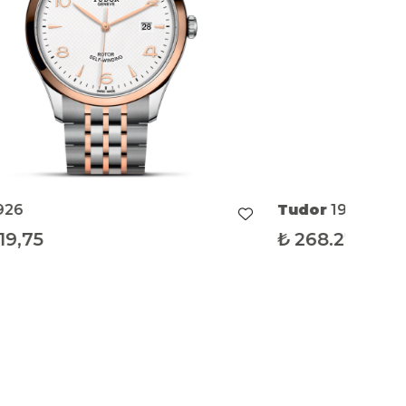
926
Tudor
1926
19,75
₺
268.273,69