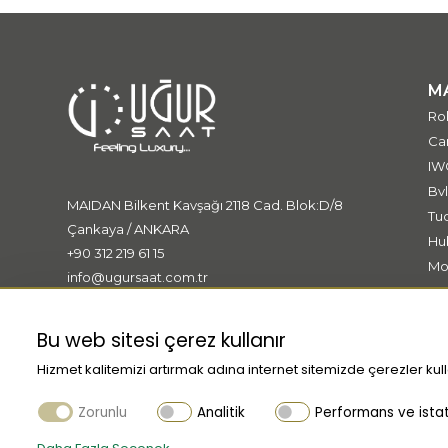
M
Ro
Car
IW
Bvl
MAIDAN Bilkent Kavşağı 2118 Cad. Blok:D/8
Tu
Çankaya / ANKARA
Hu
+90 312 219 61 15
Mo
info@ugursaat.com.tr
Me
Ki
Bu web sitesi çerez kullanır
Hizmet kalitemizi artırmak adına internet sitemizde çerezler kull
Zorunlu
Analitik
Performans ve istati