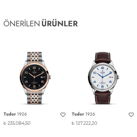
ÖNERİLEN
ÜRÜNLER
Tudor
1926
Tudor
1926
₺
235.084,50
₺
127.222,20