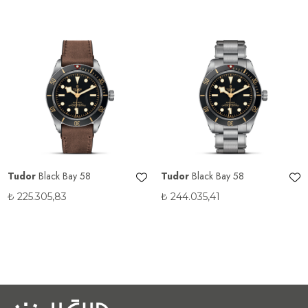
Tudor
Black Bay 58
Tudor
Black Bay 58
₺
225.305,83
₺
244.035,41