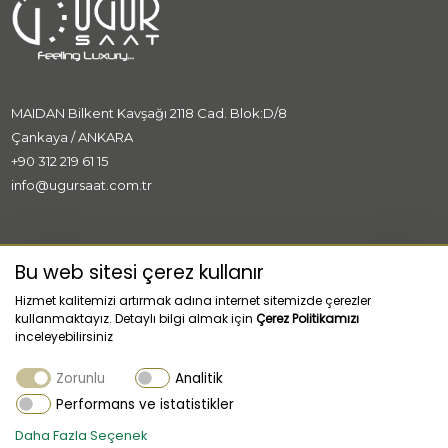
MAIDAN Bilkent Kavşağı 2118 Cad. Blok:D/8
Çankaya / ANKARA
+90 312 219 61 15
info@ugursaat.com.tr
MARKALAR
Bu web sitesi çerez kullanır
Hizmet kalitemizi artırmak adına internet sitemizde çerezler
KURUMSAL
kullanmaktayız. Detaylı bilgi almak için
Çerez Politikamızı
inceleyebilirsiniz
KATEGORİLER
Zorunlu
Analitik
MÜŞTERİ HİZMETLERİ
Performans ve istatistikler
Daha Fazla Seçenek