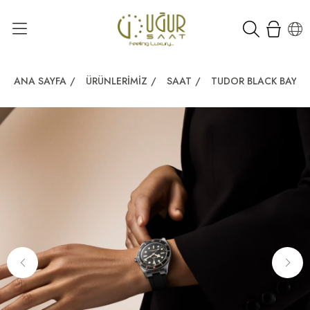
ANA SAYFA
/
ÜRÜNLERIMIZ
/
SAAT
/
TUDOR BLACK BAY 5