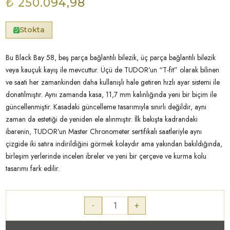
₺ 250.094,98
Stokta
Bu Black Bay 58, beş parça bağlantılı bilezik, üç parça bağlantılı bilezik
veya kauçuk kayış ile mevcuttur. Üçü de TUDOR’un “T-fit” olarak bilinen
ve saati her zamankinden daha kullanışlı hale getiren hızlı ayar sistemi ile
donatılmıştır. Aynı zamanda kasa, 11,7 mm kalınlığında yeni bir biçim ile
güncellenmiştir. Kasadaki güncelleme tasarımıyla sınırlı değildir, aynı
zaman da estetiği de yeniden ele alınmıştır. İlk bakışta kadrandaki
ibarenin, TUDOR’un Master Chronometer sertifikalı saatleriyle aynı
çizgide iki satıra indirildiğini görmek kolaydır ama yakından bakıldığında,
birleşim yerlerinde incelen ibreler ve yeni bir çerçeve ve kurma kolu
tasarımı fark edilir.
-
+