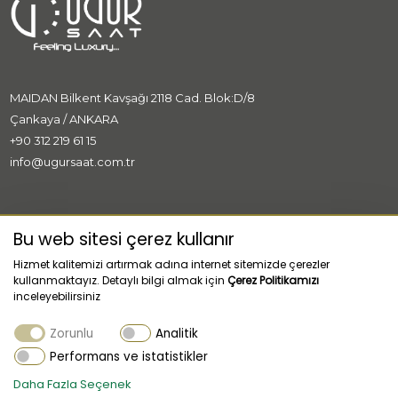
MAIDAN Bilkent Kavşağı 2118 Cad. Blok:D/8
Çankaya / ANKARA
+90 312 219 61 15
info@ugursaat.com.tr
MARKALAR
Bu web sitesi çerez kullanır
Hizmet kalitemizi artırmak adına internet sitemizde çerezler
KURUMSAL
kullanmaktayız. Detaylı bilgi almak için
Çerez Politikamızı
inceleyebilirsiniz
KATEGORİLER
Zorunlu
Analitik
MÜŞTERİ HİZMETLERİ
Performans ve istatistikler
Daha Fazla Seçenek