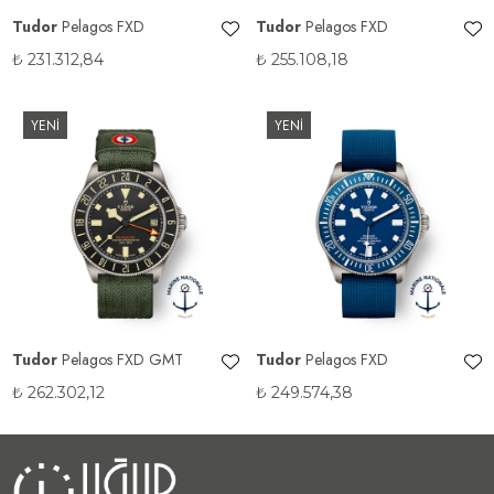
Tudor
Pelagos FXD
Tudor
Pelagos FXD
₺
231.312,84
₺
255.108,18
YENİ
YENİ
Tudor
Pelagos FXD GMT
Tudor
Pelagos FXD
₺
262.302,12
₺
249.574,38