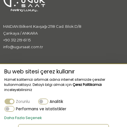
MAIDAN Bilkent Kavşağı 2118 Cad. Blok:D/8
Çankaya / ANKARA
+90 312 219 61 15
info@ugursaat.com.tr
MARKALAR
Bu web sitesi çerez kullanır
Hizmet kalitemizi artırmak adına internet sitemizde çerezler
KURUMSAL
kullanmaktayız. Detaylı bilgi almak için
Çerez Politikamızı
inceleyebilirsiniz
KATEGORİLER
Zorunlu
Analitik
MÜŞTERİ HİZMETLERİ
Performans ve istatistikler
Daha Fazla Seçenek