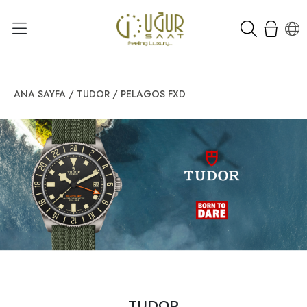
ANA SAYFA
/
TUDOR
/
PELAGOS FXD
TUDOR