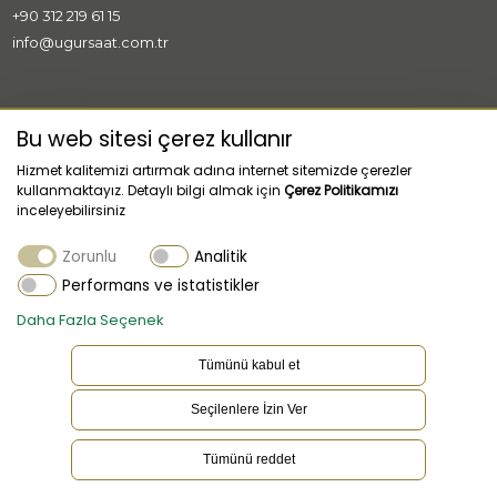
+90 312 219 61 15
info@ugursaat.com.tr
MARKALAR
Bu web sitesi çerez kullanır
Hizmet kalitemizi artırmak adına internet sitemizde çerezler
KURUMSAL
kullanmaktayız. Detaylı bilgi almak için
Çerez Politikamızı
inceleyebilirsiniz
KATEGORİLER
Zorunlu
Analitik
MÜŞTERİ HİZMETLERİ
Performans ve istatistikler
Daha Fazla Seçenek
Tümünü kabul et
Seçilenlere İzin Ver
TR
Dil
Tümünü reddet
Bu websitesi çerez kullanır. Çerez ayarlarınızı güncellemek için
tıklayınız.