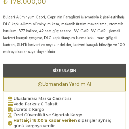
₺ 178.000,00
Bulgari Alüminyum Capri, Capri'nin Faraglioni işlemesiyle kişiselleştirilmiş
DLC kaplı 40mm alüminyum kasa, mekanik üretim mekanizma, otomatik
kurulum, B77 kalibre, 42 saat güç rezervi, BVLGARI BVLGARI işlemeli
lacivert kauçuk çerçeve, DLC kaplı titanyum kurma kolu, mavi gölgeli
kadran, SLN'li lacivert ve beyaz indeksler, lacivert kauçuk bileziğe ve 100
metreye kadar suya dayanıklıdır.
BIZE ULAŞIN
Uzmandan Yardım Al
Uluslararası Marka Garantisi
Vade Farksız 6 Taksit
Ücretsiz Kargo
Özel Güvenlikli ve Sigortalı Kargo
Haftaiçi 16:00'a kadar verilen
siparişler aynı iş
günü kargoya verilir