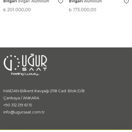
Bvlgari
Bvlgari Aluminium
Bvlgari
Aluminium
₺
201.000,00
₺
173.000,00
MAIDAN Bilkent Kavşağı 2118 Cad. Blok:D/8
Çankaya / ANKARA
+90 312 219 61 15
info@ugursaat.com.tr