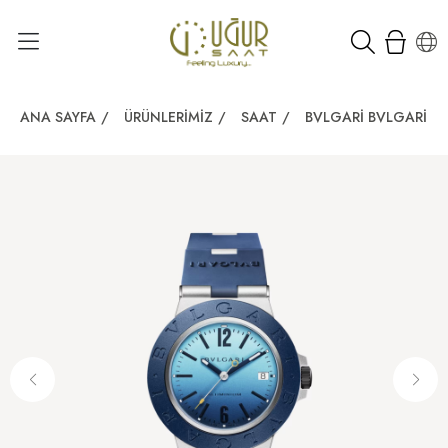
ANA SAYFA
/
ÜRÜNLERIMIZ
/
SAAT
/
BVLGARI BVLGARI A