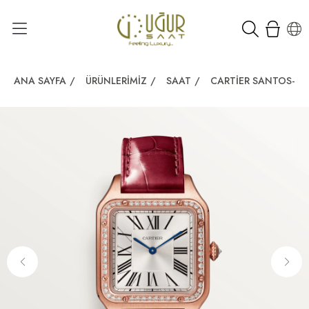
ANA SAYFA
/
ÜRÜNLERIMIZ
/
SAAT
/
CARTIER SANTOS-D