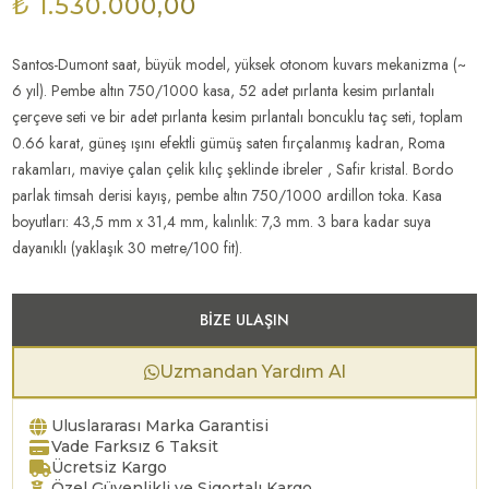
₺ 1.530.000,00
Santos-Dumont saat, büyük model, yüksek otonom kuvars mekanizma (~
6 yıl). Pembe altın 750/1000 kasa, 52 adet pırlanta kesim pırlantalı
çerçeve seti ve bir adet pırlanta kesim pırlantalı boncuklu taç seti, toplam
0.66 karat, güneş ışını efektli gümüş saten fırçalanmış kadran, Roma
rakamları, maviye çalan çelik kılıç şeklinde ibreler , Safir kristal. Bordo
parlak timsah derisi kayış, pembe altın 750/1000 ardillon toka. Kasa
boyutları: 43,5 mm x 31,4 mm, kalınlık: 7,3 mm. 3 bara kadar suya
dayanıklı (yaklaşık 30 metre/100 fit).
BIZE ULAŞIN
Uzmandan Yardım Al
Uluslararası Marka Garantisi
Vade Farksız 6 Taksit
Ücretsiz Kargo
Özel Güvenlikli ve Sigortalı Kargo