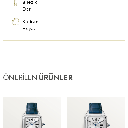
Bilezik
Deri
Kadran
Beyaz
ÖNERİLEN
ÜRÜNLER