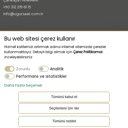
Çankaya / ANKARA
+90 312 219 61 15
info@ugursaat.com.tr
MARKALAR
Bu web sitesi çerez kullanır
Hizmet kalitemizi artırmak adına internet sitemizde çerezler
KURUMSAL
kullanmaktayız. Detaylı bilgi almak için
Çerez Politikamızı
inceleyebilirsiniz
KATEGORİLER
Zorunlu
Analitik
MÜŞTERİ HİZMETLERİ
Performans ve istatistikler
Daha Fazla Seçenek
Tümünü kabul et
Seçilenlere İzin Ver
TR
Dil
Tümünü reddet