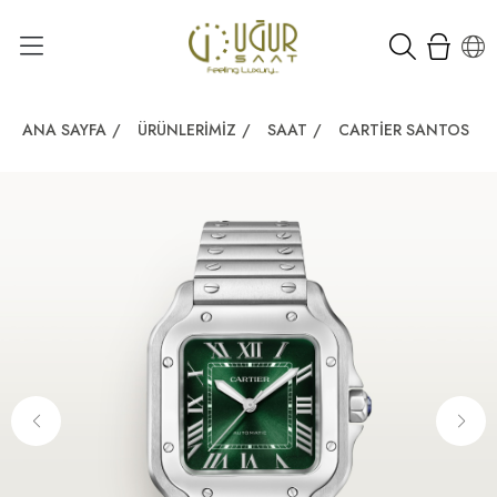
ANA SAYFA
/
ÜRÜNLERIMIZ
/
SAAT
/
CARTIER SANTOS DE