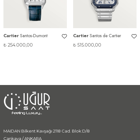
Cartier
Santos-Dumont
Cartier
Santos de Cartier
₺
254.000,00
₺
515.000,00
MAIDAN Bilkent Kavşağı 2118 Cad. Blok:D/8
Çankaya / ANKARA