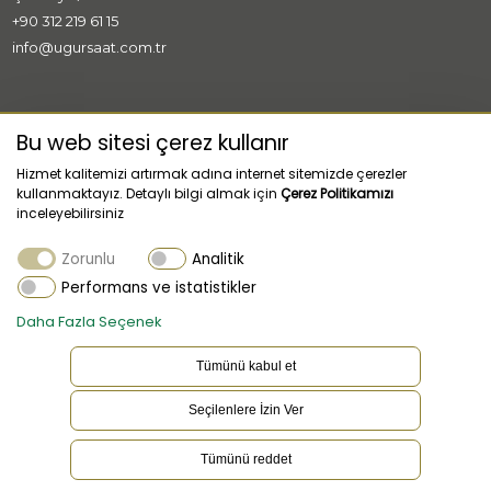
+90 312 219 61 15
info@ugursaat.com.tr
MARKALAR
Bu web sitesi çerez kullanır
Hizmet kalitemizi artırmak adına internet sitemizde çerezler
KURUMSAL
kullanmaktayız. Detaylı bilgi almak için
Çerez Politikamızı
inceleyebilirsiniz
KATEGORİLER
Zorunlu
Analitik
MÜŞTERİ HİZMETLERİ
Performans ve istatistikler
Daha Fazla Seçenek
Tümünü kabul et
Seçilenlere İzin Ver
TR
Dil
Tümünü reddet
Bu websitesi çerez kullanır. Çerez ayarlarınızı güncellemek için
tıklayınız.