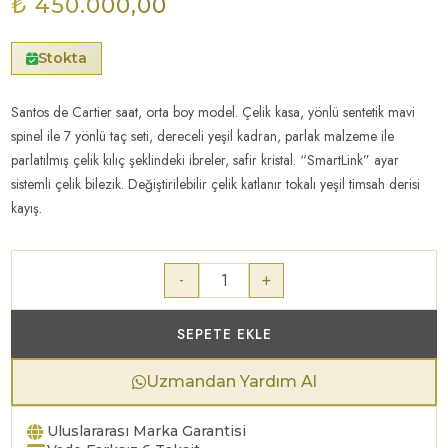
₺ 450.000,00
Stokta
Santos de Cartier saat, orta boy model. Çelik kasa, yönlü sentetik mavi
spinel ile 7 yönlü taç seti, dereceli yeşil kadran, parlak malzeme ile
parlatılmış çelik kılıç şeklindeki ibreler, safir kristal. “SmartLink” ayar
sistemli çelik bilezik. Değiştirilebilir çelik katlanır tokalı yeşil timsah derisi
kayış.
-
+
SEPETE EKLE
Uzmandan Yardım Al
Uluslararası Marka Garantisi