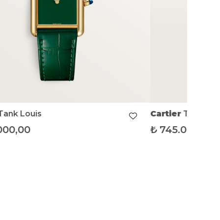
Tank Louis
Cartier
Tank Lou
000,00
₺
745.000,00