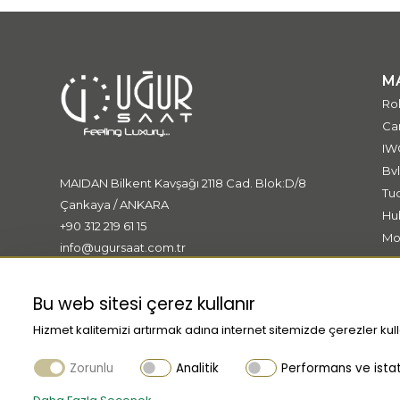
M
Ro
Car
IW
Bvl
MAIDAN Bilkent Kavşağı 2118 Cad. Blok:D/8
Tu
Çankaya / ANKARA
Hu
+90 312 219 61 15
Mo
info@ugursaat.com.tr
Me
Ki
Bu web sitesi çerez kullanır
Hizmet kalitemizi artırmak adına internet sitemizde çerezler kull
Zorunlu
Analitik
Performans ve istati