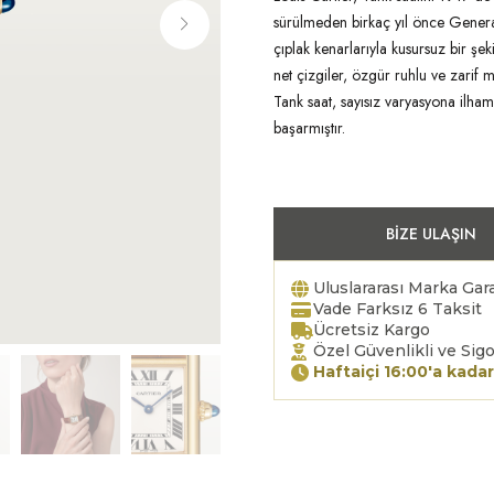
sürülmeden birkaç yıl önce General
çıplak kenarlarıyla kusursuz bir şe
net çizgiler, özgür ruhlu ve zarif 
Tank saat, sayısız varyasyona ilh
başarmıştır.
BIZE ULAŞIN
Uluslararası Marka Gara
Vade Farksız 6 Taksit
Ücretsiz Kargo
Özel Güvenlikli ve Sigo
Haftaiçi 16:00'a kadar