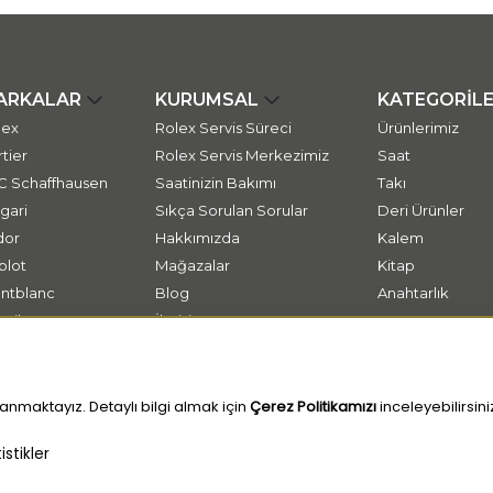
ARKALAR
KURUMSAL
KATEGORİL
lex
Rolex Servis Süreci
Ürünlerimiz
tier
Rolex Servis Merkezimiz
Saat
C Schaffhausen
Saatinizin Bakımı
Takı
gari
Sıkça Sorulan Sorular
Deri Ürünler
dor
Hakkımızda
Kalem
blot
Mağazalar
Kitap
ntblanc
Blog
Anahtarlık
ssika
İletişim
tap
anmaktayız. Detaylı bilgi almak için
Çerez Politikamızı
inceleyebilirsini
stikler