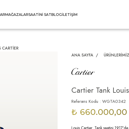
LAR
MAĞAZALAR
SAATINI SAT
BLOG
İLETIŞIM
S CARTIER
ANA SAYFA
/
ÜRÜNLERIMI
Cartier Tank Louis
Referans Kodu : WGTA0342
₺ 660.000,00
Louis Cartier, Tank saatini 1917'de