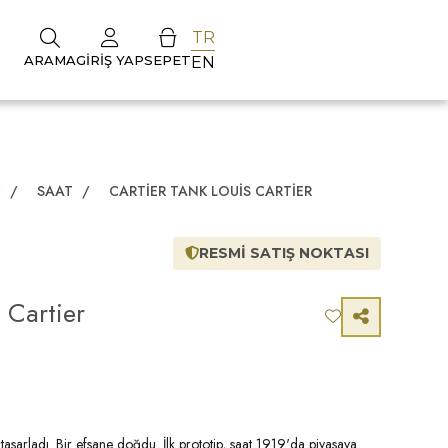
TR
ARAMA
GIRIŞ YAP
SEPET
EN
Z
/
SAAT
/
CARTIER TANK LOUIS CARTIER
RESMİ SATIŞ NOKTASI
 Cartier
 tasarladı. Bir efsane doğdu. İlk prototip, saat 1919'da piyasaya