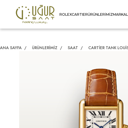
ROLEX
CARTIER
ÜRÜNLERIMIZ
MARKA
ANA SAYFA
/
ÜRÜNLERIMIZ
/
SAAT
/
CARTIER TANK LOUI