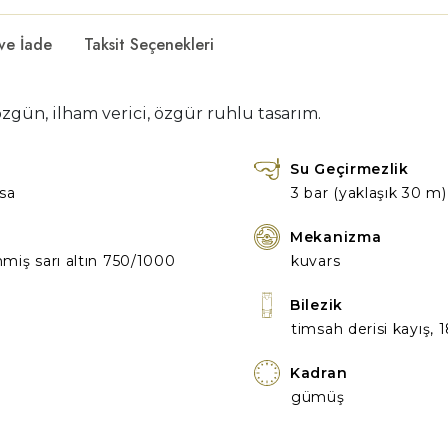
 ve İade
Taksit Seçenekleri
 özgün, ilham verici, özgür ruhlu tasarım.
Su Geçirmezlik
asa
3 bar (yaklaşık 30 m)
Mekanizma
nmiş sarı altın 750/1000
kuvars
Bilezik
timsah derisi kayış, 1
Kadran
gümüş