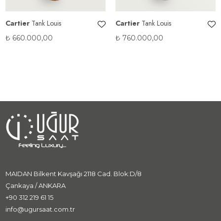
Cartier
Tank Louis
Cartier
Tank Louis
₺
660.000,00
₺
760.000,00
MAIDAN Bilkent Kavşağı 2118 Cad. Blok:D/8
Çankaya / ANKARA
+90 312 219 61 15
info@ugursaat.com.tr