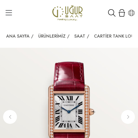
ANA SAYFA
/
ÜRÜNLERIMIZ
/
SAAT
/
CARTIER TANK LOUIS