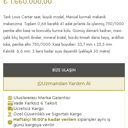
₺ 1.660.000,00
Tank Louis Cartier saat, büyük model, Manüel kurmalı mekanik
mekanizma. Toplam 0,66 karatlık 41 adet pırlanta ile işlenmiş 750/1000
pembe altın kasa ve boncuklu kurma kolu. Gümüş damarlı kadran, mavi-
çelik kılıç biçimli ibreler, mineral kristal, bordo timsah derisi kayış, ardillon
toka, pembe altın 750/1000. Kasa boyutları: 33,7 mm x 25,5 mm.
Kalınlık: 6,6 mm. 3 bara kadar suya dayanıklı (yaklaşık 30 metre).
BIZE ULAŞIN
Uzmandan Yardım Al
Uluslararası Marka Garantisi
Vade Farksız 6 Taksit
Ücretsiz Kargo
Özel Güvenlikli ve Sigortalı Kargo
Haftaiçi 16:00'a kadar verilen
siparişler aynı iş
günü kargoya verilir