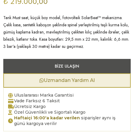
₺ 219.000,00
Tank Must saat, küçük boy model, fotovoltaik SolarBeat™ mekanizma.
Çelik kasa, sentetik kaboşon şeklinde spinel yerleştirilmiş taşlı kurma kolu,
gümüş kaplama kadran, mavileştirilmiş çelikten kılıç şeklinde ibreler, çelik
bilezik, katlanır toka. Kasa boyutları: 29,5 mm x 22 mm, kalınlık: 6,6 mm.
3 bar'a (yaklaşık 30 metre) kadar su geçirmez.
BIZE ULAŞIN
Uzmandan Yardım Al
Uluslararası Marka Garantisi
Vade Farksız 6 Taksit
Ücretsiz Kargo
Özel Güvenlikli ve Sigortalı Kargo
Haftaiçi 16:00'a kadar verilen
siparişler aynı iş
günü kargoya verilir