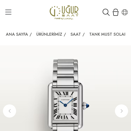
ANA SAYFA
/
ÜRÜNLERIMIZ
/
SAAT
/
TANK MUST SOLARB