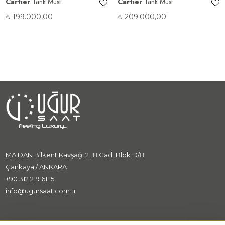
Cartier
Tank Must
Cartier
Tank Must
₺
199.000,00
₺
209.000,00
MAIDAN Bilkent Kavşağı 2118 Cad. Blok:D/8
Çankaya / ANKARA
+90 312 219 61 15
info@ugursaat.com.tr