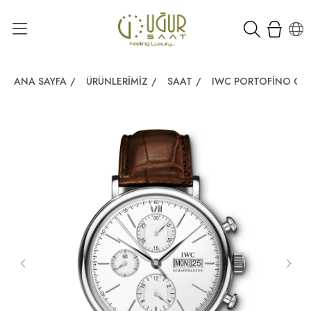
ANA SAYFA
/
ÜRÜNLERIMIZ
/
SAAT
/
IWC PORTOFINO C