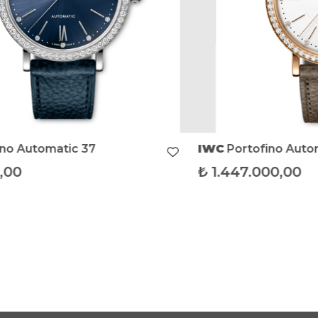
IWC
Portofino Automatic Moon Phase
IWC
Portofino Automatic Day & Night
37
34
₺
1.447.000,00
₺
1.31