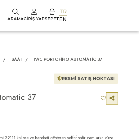
TR
ARAMA
GIRIŞ YAP
SEPET
EN
Z
/
SAAT
/
IWC PORTOFINO AUTOMATIC 37
RESMİ SATIŞ NOKTASI
tomatic 37
i 32111 kalibre ve hareketi gösteren şeffaf safir cam arka yüze