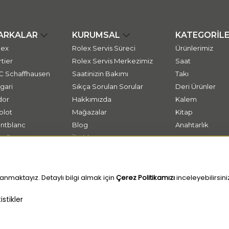
ARKALAR
KURUMSAL
KATEGORİL
lex
Rolex Servis Süreci
Ürünlerimiz
tier
Rolex Servis Merkezimiz
Saat
C Schaffhausen
Saatinizin Bakımı
Takı
gari
Sıkça Sorulan Sorular
Deri Ürünler
dor
Hakkımızda
Kalem
blot
Mağazalar
Kitap
ntblanc
Blog
Anahtarlık
ssika
İletişim
tap
anmaktayız. Detaylı bilgi almak için
Çerez Politikamızı
inceleyebilirsini
stikler