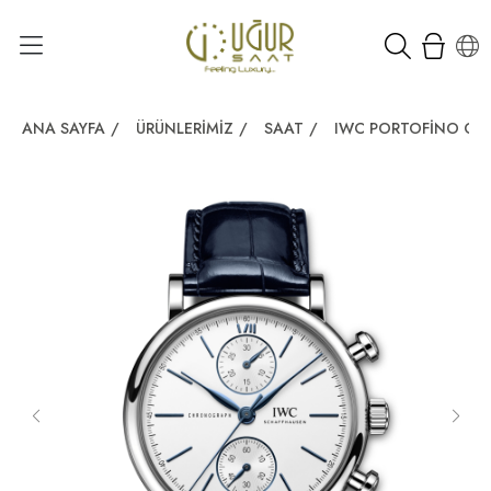
ANA SAYFA
/
ÜRÜNLERIMIZ
/
SAAT
/
IWC PORTOFINO CH