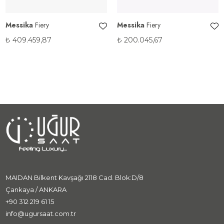
Messika
Fiery
Messika
Fiery
₺
409.459,87
₺
200.045,67
MAIDAN Bilkent Kavşağı 2118 Cad. Blok:D/8
Çankaya / ANKARA
+90 312 219 61 15
info@ugursaat.com.tr