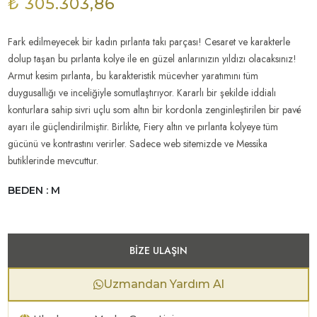
₺ 305.303,86
Fark edilmeyecek bir kadın pırlanta takı parçası! Cesaret ve karakterle
dolup taşan bu pırlanta kolye ile en güzel anlarınızın yıldızı olacaksınız!
Armut kesim pırlanta, bu karakteristik mücevher yaratımını tüm
duygusallığı ve inceliğiyle somutlaştırıyor. Kararlı bir şekilde iddialı
konturlara sahip sivri uçlu som altın bir kordonla zenginleştirilen bir pavé
ayarı ile güçlendirilmiştir. Birlikte, Fiery altın ve pırlanta kolyeye tüm
gücünü ve kontrastını verirler. Sadece web sitemizde ve Messika
butiklerinde mevcuttur.
BEDEN : M
BIZE ULAŞIN
Uzmandan Yardım Al