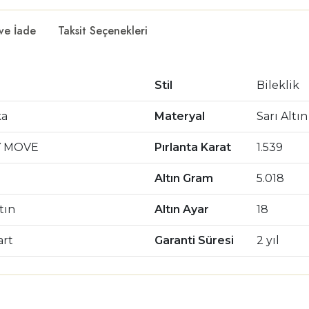
 ve İade
Taksit Seçenekleri
Stil
Bileklik
ka
Materyal
Sarı Altın
Y MOVE
Pırlanta Karat
1.539
Altın Gram
5.018
ltın
Altın Ayar
18
art
Garanti Süresi
2 yıl