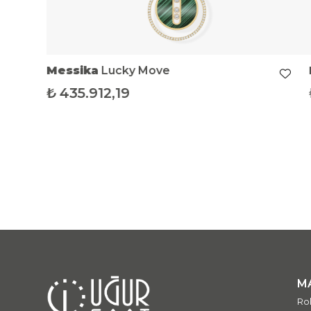
Messika
Lucky Move
₺
435.912,19
M
Ro