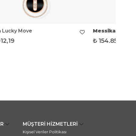
a
Lucky Move
Messika
Lucky 
12,19
₺
154.856,29
ER
MÜŞTERİ HİZMETLERİ
Kişisel Veriler Politikası