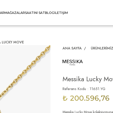
LAR
MAĞAZALAR
SAATINI SAT
BLOG
İLETIŞIM
A LUCKY MOVE
ANA SAYFA
/
ÜRÜNLERIMI
Messika Lucky Mo
Referans Kodu : 11651.YG
₺ 200.596,76
Messika Lucky Move koleksiyonuna ai