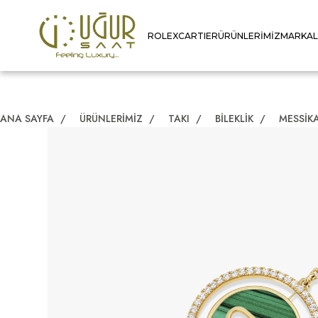
ROLEX
CARTIER
ÜRÜNLERIMIZ
MARKA
ANA SAYFA
/
ÜRÜNLERIMIZ
/
TAKI
/
BILEKLIK
/
MESSIK