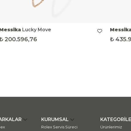
Messika
Lucky Move
Messik
₺
200.596,76
₺
435.9
ARKALAR
KURUMSAL
KATEGORİL
lex
Rolex Servis Süreci
Ürünlerimiz