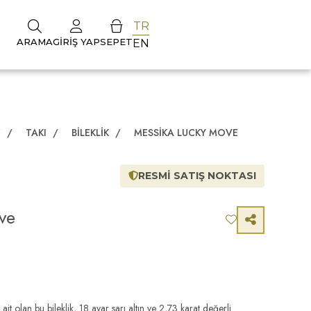
TR
ARAMA
GIRIŞ YAP
SEPET
EN
Z
/
TAKI
/
BILEKLIK
/
MESSIKA LUCKY MOVE
RESMİ SATIŞ NOKTASI
ve
t olan bu bileklik, 18 ayar sarı altın ve 2,73 karat değerli