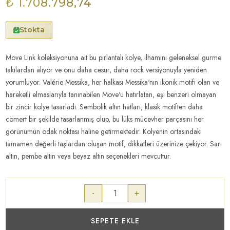
₺ 1.708.798,74
Stokta
Move Link koleksiyonuna ait bu pırlantalı kolye, ilhamını geleneksel gurme
takılardan alıyor ve onu daha cesur, daha rock versiyonuyla yeniden
yorumluyor. Valérie Messika, her halkası Messika'nın ikonik motifi olan ve
hareketli elmaslarıyla tanınabilen Move'u hatırlatan, eşi benzeri olmayan
bir zincir kolye tasarladı. Sembolik altın hatları, klasik motiften daha
cömert bir şekilde tasarlanmış olup, bu lüks mücevher parçasını her
görünümün odak noktası haline getirmektedir. Kolyenin ortasındaki
tamamen değerli taşlardan oluşan motif, dikkatleri üzerinize çekiyor. Sarı
altın, pembe altın veya beyaz altın seçenekleri mevcuttur.
-
+
SEPETE EKLE