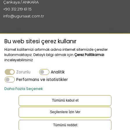
Çankaya / ANKARA
+90 312 219 61 15
info@ugursaat.com.tr
MARKALAR
Bu web sitesi çerez kullanır
Hizmet kalitemizi artırmak adına internet sitemizde çerezler
KURUMSAL
kullanmaktayız. Detaylı bilgi almak için
Çerez Politikamızı
inceleyebilirsiniz
KATEGORİLER
Zorunlu
Analitik
MÜŞTERİ HİZMETLERİ
Performans ve istatistikler
Daha Fazla Seçenek
Tümünü kabul et
Seçilenlere İzin Ver
TR
Dil
Tümünü reddet