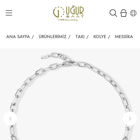
ANA SAYFA
/
ÜRÜNLERIMIZ
/
TAKI
/
KOLYE
/
MESSIKA M