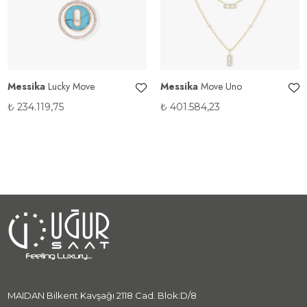
Messika
Lucky Move
Messika
Move Uno
₺
234.119,75
₺
401.584,23
MAIDAN Bilkent Kavşağı 2118 Cad. Blok:D/8