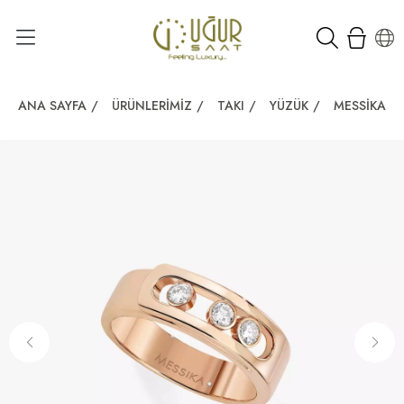
ANA SAYFA
/
ÜRÜNLERIMIZ
/
TAKI
/
YÜZÜK
/
MESSIKA 