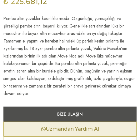
₺ 225.681,12
Pembe altın yüzükler kesinlikle moda. Özgünlüğü, yumuşaklığı ve
şiirselliği pembe altını başarılı kılıyor. Genellikle sarı altından lüks bir
mücevher ile beyaz altın mücevher arasındaki en iyi değiş tokuştur.
Tamamen el yapımı ve hareket halindeki üç parlak kesim pırlanta ile
ayarlanmış bu 18 ayar pembe altın pırlanta yüzük, Valérie Messika'nın
kızlarından birinin ilk adı olan Move Noa adlı Move lüks mücevher
koleksiyonunun bir çeşididir. Bu pembe altın pırlanta yüzük, parmağın
etrafını saran altın bir kurdele gibidir. Dünün, bugünün ve yarının aşkının
simgesi olan koleksiyon, sadeleştirilmiş grafik stili, özlü çizgileriyle, özgün
bir tasarım ve zamansız bir zarafeti bir araya getirerek cüretkar olmaya
devam ediyor.
BIZE ULAŞIN
Uzmandan Yardım Al