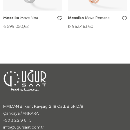
Messika
Move Noa
Messika
Move Romane
₺
599.050,62
₺
962.463,60
MAIDAN Bilkent Kavşağı 2118 Cad. Blok:D/8
Çankaya / ANKARA
+90 312 219 61 15
info@ugursaat.com.tr