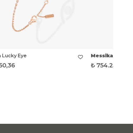
a
Lucky Eye
Messika
Move U
50,36
₺
754.256,94