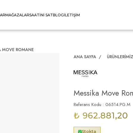
LAR
MAĞAZALAR
SAATINI SAT
BLOG
İLETIŞIM
A MOVE ROMANE
ANA SAYFA
/
ÜRÜNLERIMI
Messika Move Ro
Referans Kodu : 06514.PG.M
₺ 962.881,20
Stokta