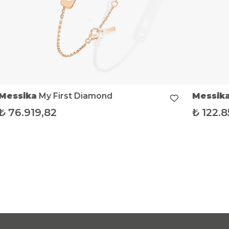
Messika
My First Diamond
Messik
₺
76.919,82
₺
122.8