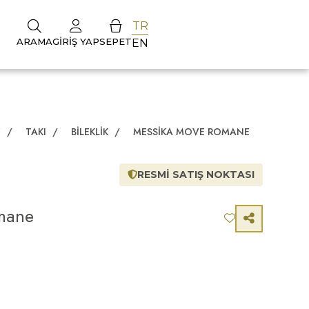
TR
ARAMA
GIRIŞ YAP
SEPET
EN
Z
/
TAKI
/
BILEKLIK
/
MESSIKA MOVE ROMANE
RESMİ SATIŞ NOKTASI
mane