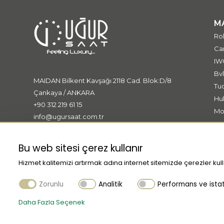
M
Ro
Car
IW
Bvl
MAIDAN Bilkent Kavşağı 2118 Cad. Blok:D/8
Tu
Çankaya / ANKARA
Hu
+90 312 219 61 15
Mo
info@ugursaat.com.tr
Me
Ki
Bu web sitesi çerez kullanır
Hizmet kalitemizi artırmak adına internet sitemizde çerezler kull
Zorunlu
Analitik
Performans ve istati
Daha Fazla Seçenek