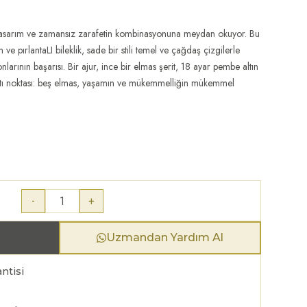
asarım ve zamansız zarafetin kombinasyonuna meydan okuyor. Bu
 pırlantaLI bileklik, sade bir stili temel ve çağdaş çizgilerle
nlarının başarısı. Bir ajur, ince bir elmas şerit, 18 ayar pembe altın
lantı noktası: beş elmas, yaşamın ve mükemmelliğin mükemmel
-
+
Uzmandan Yardım Al
ntisi