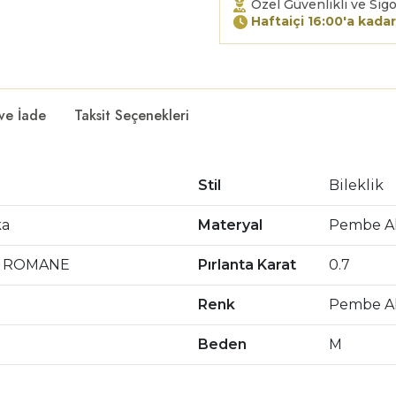
Özel Güvenlikli ve Sigo
Haftaiçi 16:00'a kadar
 ve İade
Taksit Seçenekleri
Stil
Bileklik
ka
Materyal
Pembe Al
 ROMANE
Pırlanta Karat
0.7
Renk
Pembe Al
Beden
M