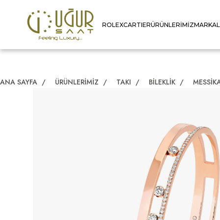
ROLEX
CARTIER
ÜRÜNLERIMIZ
MARKA
ANA SAYFA
/
ÜRÜNLERIMIZ
/
TAKI
/
BILEKLIK
/
MESSIK