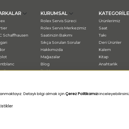
ARKALAR
KURUMSAL
KATEGORİL
lex
Rolex Servis Süreci
Ürünlerimiz
tier
Rolex Servis Merkezimiz
Saat
C Schaffhausen
Saatinizin Bakımı
Takı
gari
Sıkça Sorulan Sorular
Deri Ürünler
dor
Hakkımızda
Kalem
blot
Mağazalar
Kitap
ntblanc
Blog
Anahtarlık
ssika
İletişim
tap
anmaktayız. Detaylı bilgi almak için
Çerez Politikamızı
inceleyebilirsini
stikler