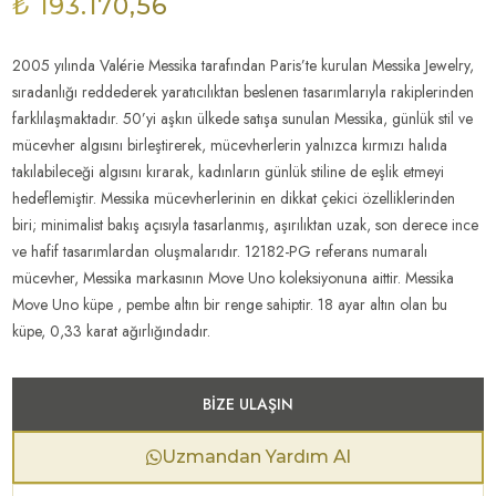
₺ 193.170,56
2005 yılında Valérie Messika tarafından Paris’te kurulan Messika Jewelry,
sıradanlığı reddederek yaratıcılıktan beslenen tasarımlarıyla rakiplerinden
farklılaşmaktadır. 50’yi aşkın ülkede satışa sunulan Messika, günlük stil ve
mücevher algısını birleştirerek, mücevherlerin yalnızca kırmızı halıda
takılabileceği algısını kırarak, kadınların günlük stiline de eşlik etmeyi
hedeflemiştir. Messika mücevherlerinin en dikkat çekici özelliklerinden
biri; minimalist bakış açısıyla tasarlanmış, aşırılıktan uzak, son derece ince
ve hafif tasarımlardan oluşmalarıdır. 12182-PG referans numaralı
mücevher, Messika markasının Move Uno koleksiyonuna aittir. Messika
Move Uno küpe , pembe altın bir renge sahiptir. 18 ayar altın olan bu
küpe, 0,33 karat ağırlığındadır.
BIZE ULAŞIN
Uzmandan Yardım Al