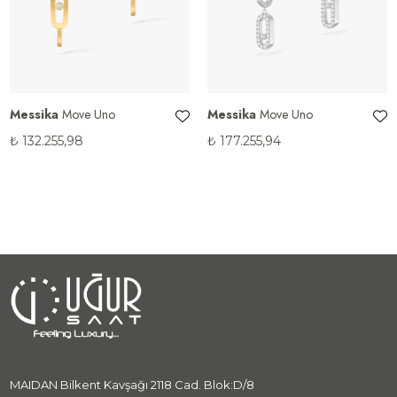
Messika
Move Uno
Messika
Move Uno
₺
132.255,98
₺
177.255,94
MAIDAN Bilkent Kavşağı 2118 Cad. Blok:D/8