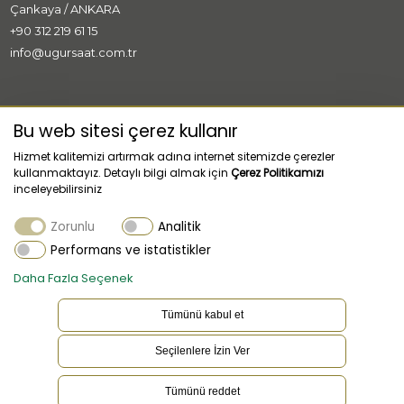
Çankaya / ANKARA
+90 312 219 61 15
info@ugursaat.com.tr
MARKALAR
Bu web sitesi çerez kullanır
Hizmet kalitemizi artırmak adına internet sitemizde çerezler
KURUMSAL
kullanmaktayız. Detaylı bilgi almak için
Çerez Politikamızı
inceleyebilirsiniz
KATEGORİLER
Zorunlu
Analitik
MÜŞTERİ HİZMETLERİ
Performans ve istatistikler
Daha Fazla Seçenek
Tümünü kabul et
Seçilenlere İzin Ver
TR
Dil
Tümünü reddet