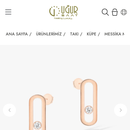
ANA SAYFA
/
ÜRÜNLERIMIZ
/
TAKI
/
KÜPE
/
MESSIKA MO