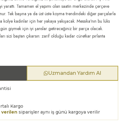
yi yarattı. Tamamen el yapımı olan saatin merkezinde çerçeve
ulunur. Tek başına ya da üst üste koyma trendindeki diğer parçalarla
anta kolye kadınlar için her yakaya yakışacak. Messika'nın bu lüks
gün giymek için iyi şanslar getireceğiniz bir parça olacak.
arı sizi baştan çıkarsın: zarif olduğu kadar cüretkar pırlanta
Uzmandan Yardım Al
ntisi
rtalı Kargo
 verilen
siparişler aynı iş günü kargoya verilir