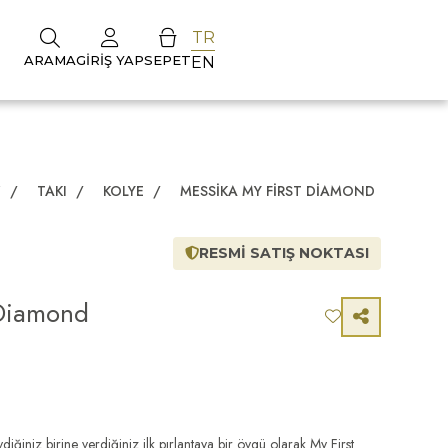
TR
ARAMA
GIRIŞ YAP
SEPET
EN
Z
/
TAKI
/
KOLYE
/
MESSIKA MY FIRST DIAMOND
RESMİ SATIŞ NOKTASI
 Diamond
iğiniz birine verdiğiniz ilk pırlantaya bir övgü olarak My First