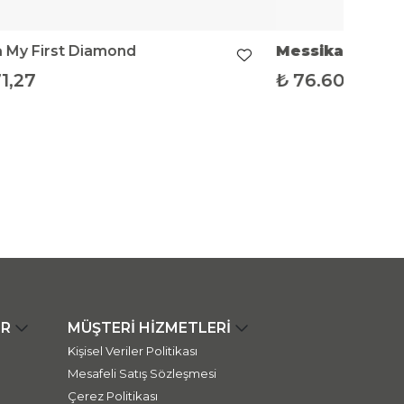
a
My First Diamond
Messika
My Firs
71,27
₺
76.601,51
ER
MÜŞTERİ HİZMETLERİ
Kişisel Veriler Politikası
Mesafeli Satış Sözleşmesi
Çerez Politikası