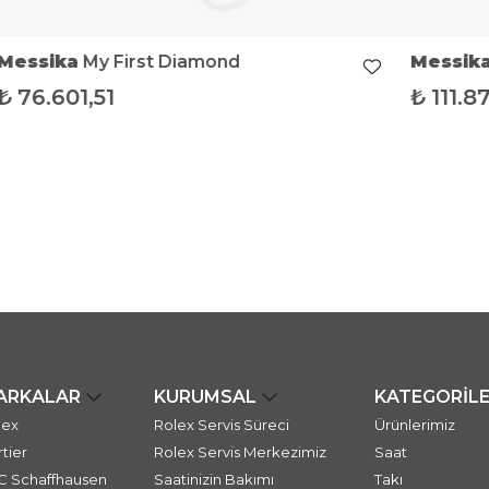
Messika
My First Diamond
Messik
₺
76.601,51
₺
111.8
ARKALAR
KURUMSAL
KATEGORİL
lex
Rolex Servis Süreci
Ürünlerimiz
tier
Rolex Servis Merkezimiz
Saat
C Schaffhausen
Saatinizin Bakımı
Takı