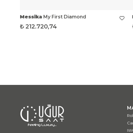
Messika
My First Diamond
₺
212.720,74
M
Ro
Car
IW