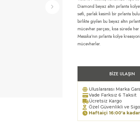
Diamond beyaz altın pırlanta kolye
setli, parlak kesimli bir pırlanta b
birlikte giyilen bu beyaz altın pırl
mücevher parçası, kısa sürede her 
Messika'nın pırlanta kolye kreasyonl
mücevherler.
BIZE ULAŞIN
Uluslararası Marka Gara
Vade Farksız 6 Taksit
Ücretsiz Kargo
Özel Güvenlikli ve Sigo
Haftaiçi 16:00'a kadar