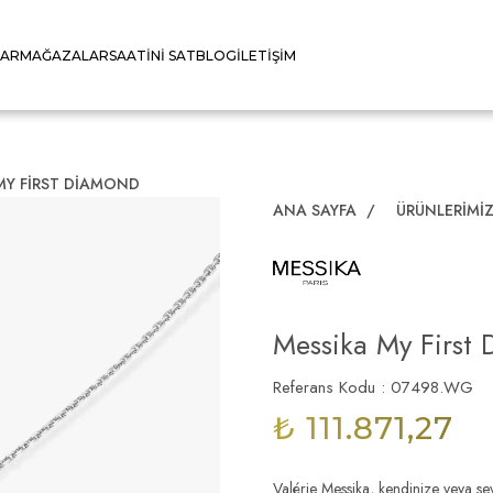
LAR
MAĞAZALAR
SAATINI SAT
BLOG
İLETIŞIM
MY FIRST DIAMOND
ANA SAYFA
/
ÜRÜNLERIMI
Messika My First
Referans Kodu : 07498.WG
₺ 111.871,27
Valérie Messika, kendinize veya sevd