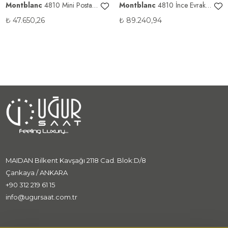
Montblanc
4810 Mini Postacı
Montblanc
4810 İnce Evrak
Çantası
Çantası
₺
47.650,26
₺
89.240,94
MAIDAN Bilkent Kavşağı 2118 Cad. Blok:D/8
Çankaya / ANKARA
+90 312 219 61 15
info@ugursaat.com.tr