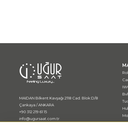
M
Ro
Car
IW
Bvl
MAIDAN Bilkent Kavşağı 2118 Cad. Blok:D/8
Tu
Çankaya / ANKARA
Hu
+90 312 219 61 15
Mo
info@ugursaat.com.tr
Me