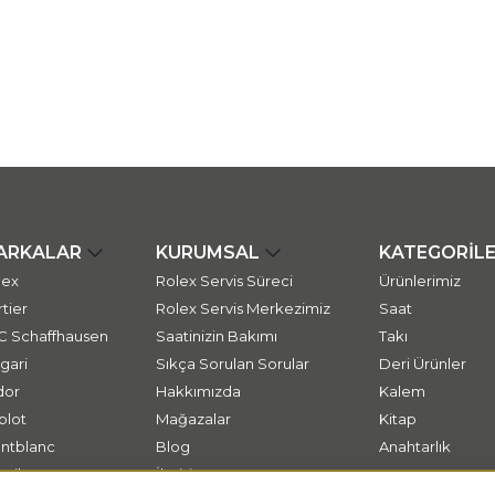
ARKALAR
KURUMSAL
KATEGORİL
lex
Rolex Servis Süreci
Ürünlerimiz
tier
Rolex Servis Merkezimiz
Saat
C Schaffhausen
Saatinizin Bakımı
Takı
gari
Sıkça Sorulan Sorular
Deri Ürünler
dor
Hakkımızda
Kalem
blot
Mağazalar
Kitap
ntblanc
Blog
Anahtarlık
ssika
İletişim