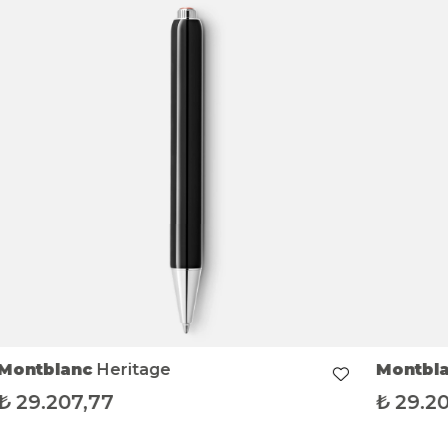
Montblanc
Heritage
Montbl
₺
29.207,77
₺
29.2