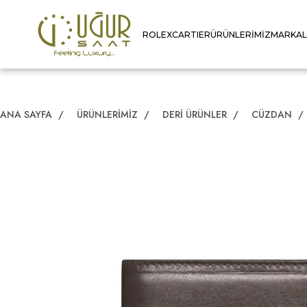
ROLEX
CARTIER
ÜRÜNLERIMIZ
MARKA
ANA SAYFA
/
ÜRÜNLERIMIZ
/
DERI ÜRÜNLER
/
CÜZDAN
/