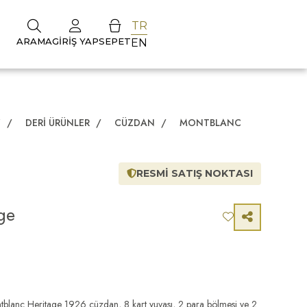
TR
ARAMA
GIRIŞ YAP
SEPET
EN
Z
/
DERI ÜRÜNLER
/
CÜZDAN
/
MONTBLANC
RESMİ SATIŞ NOKTASI
ge
blanc Heritage 1926 cüzdan, 8 kart yuvası, 2 para bölmesi ve 2