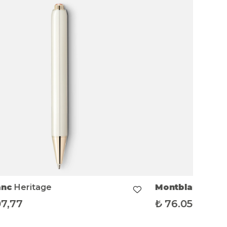
anc
Heritage
Montblanc
Heri
07,77
₺
76.050,42