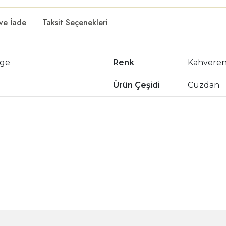
 ve İade
Taksit Seçenekleri
age
Renk
Kahveren
Ürün Çeşidi
Cüzdan