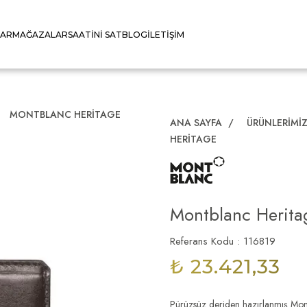
LAR
MAĞAZALAR
SAATINI SAT
BLOG
İLETIŞIM
MONTBLANC HERITAGE
ANA SAYFA
/
ÜRÜNLERIMI
HERITAGE
Montblanc Herita
Referans Kodu : 116819
₺ 23.421,33
Pürüzsüz deriden hazırlanmış Mont