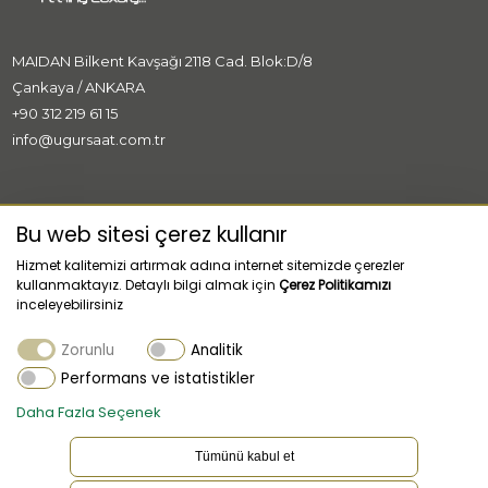
MAIDAN Bilkent Kavşağı 2118 Cad. Blok:D/8
Çankaya / ANKARA
+90 312 219 61 15
info@ugursaat.com.tr
MARKALAR
Bu web sitesi çerez kullanır
Hizmet kalitemizi artırmak adına internet sitemizde çerezler
KURUMSAL
kullanmaktayız. Detaylı bilgi almak için
Çerez Politikamızı
inceleyebilirsiniz
KATEGORİLER
Zorunlu
Analitik
MÜŞTERİ HİZMETLERİ
Performans ve istatistikler
Daha Fazla Seçenek
Tümünü kabul et