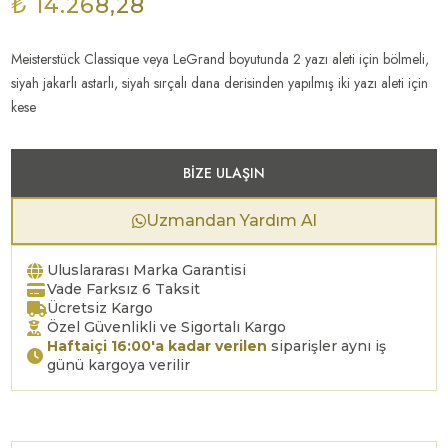
₺ 14.268,28
Meisterstück Classique veya LeGrand boyutunda 2 yazı aleti için bölmeli,
siyah jakarlı astarlı, siyah sırçalı dana derisinden yapılmış iki yazı aleti için
kese
BIZE ULAŞIN
Uzmandan Yardım Al
Uluslararası Marka Garantisi
Vade Farksız 6 Taksit
Ücretsiz Kargo
Özel Güvenlikli ve Sigortalı Kargo
Haftaiçi 16:00'a kadar verilen
siparişler aynı iş
günü kargoya verilir