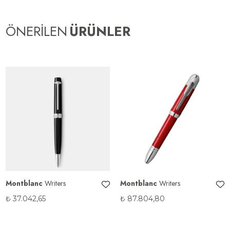
ÖNERİLEN
ÜRÜNLER
Montblanc
Writers
Montblanc
Writers
₺
37.042,65
₺
87.804,80