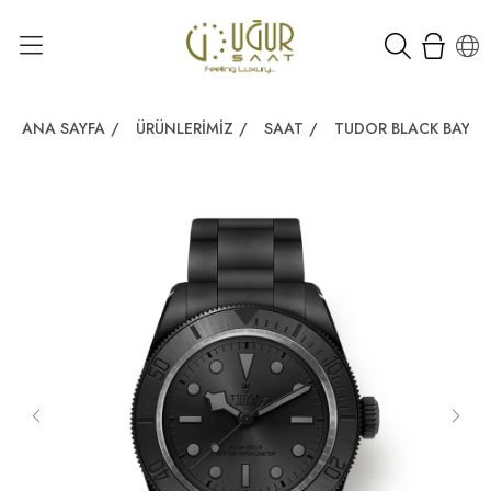
ANA SAYFA
/
ÜRÜNLERIMIZ
/
SAAT
/
TUDOR BLACK BAY C