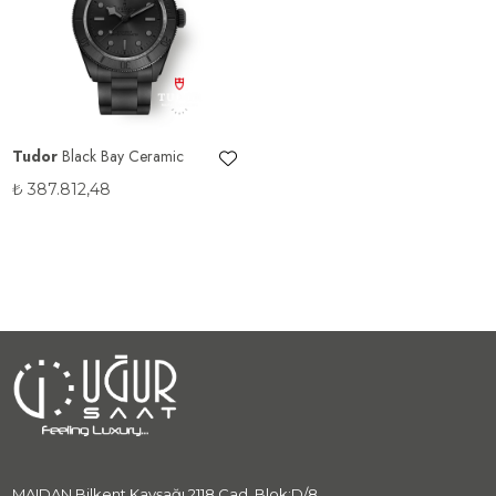
Tudor
Black Bay Ceramic
₺
387.812,48
MAIDAN Bilkent Kavşağı 2118 Cad. Blok:D/8