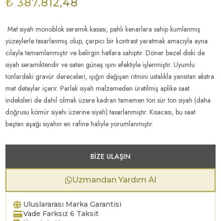
₺ 387.812,48
.
Mat siyah monoblok seramik kasası, pahlı kenarlara sahip kumlanmış
yüzeylerle tasarlanmış olup, çarpıcı bir kontrast yaratmak amacıyla ayna
cilayla tamamlanmıştır ve belirgin hatlara sahiptir. Döner bezel diski de
siyah seramiktendir ve saten güneş ışını efektiyle işlenmiştir. Uyumlu
tonlardaki gravür dereceleri, ışığın değişen ritmini ustalıkla yansıtan ekstra
mat detaylar içerir. Parlak siyah malzemeden üretilmiş aplike saat
indeksleri de dahil olmak üzere kadran tamamen ton sür ton siyah (daha
doğrusu kömür siyahı üzerine siyah) tasarlanmıştır. Kısacası, bu saat
baştan aşağı siyahın en rafine haliyle yorumlanmıştır.
BIZE ULAŞIN
Uzmandan Yardım Al
Uluslararası Marka Garantisi
Vade Farksız 6 Taksit