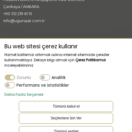
Çankaya / ANKARA
+90 312 219 61 15
info@ugursaat.com.tr
MARKALAR
Bu web sitesi çerez kullanır
Hizmet kalitemizi artırmak adına internet sitemizde çerezler
KURUMSAL
kullanmaktayız. Detaylı bilgi almak için
Çerez Politikamızı
inceleyebilirsiniz
KATEGORİLER
Zorunlu
Analitik
MÜŞTERİ HİZMETLERİ
Performans ve istatistikler
Daha Fazla Seçenek
Tümünü kabul et
Seçilenlere İzin Ver
TR
Dil
Tümünü reddet