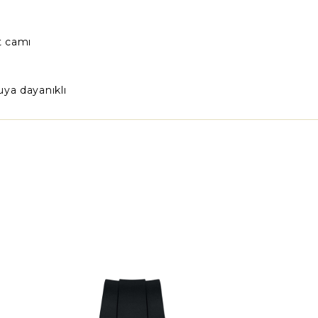
t camı
ya dayanıklı