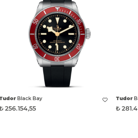
Tudor
Black Bay
Tudor
B
₺
256.154,55
₺
281.