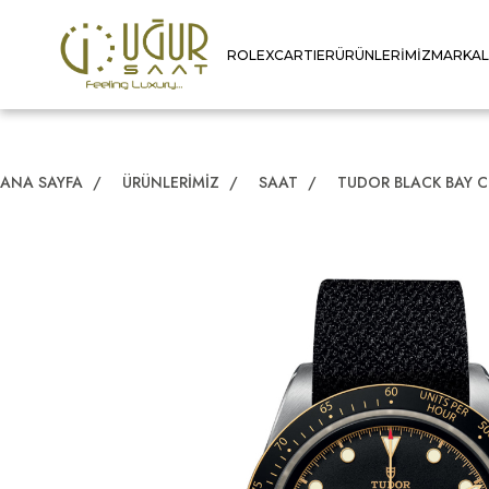
ROLEX
CARTIER
ÜRÜNLERIMIZ
MARKA
ANA SAYFA
/
ÜRÜNLERIMIZ
/
SAAT
/
TUDOR BLACK BAY 