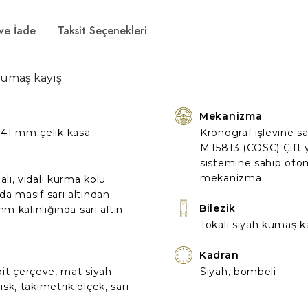
 ve İade
Taksit Seçenekleri
kumaş kayış
Mekanizma
lı 41 mm çelik kasa
Kronograf işlevine s
MT5813 (COSC) Çift 
sistemine sahip oto
mekanizma
ı, vidalı kurma kolu.
a masif sarı altından
Bilezik
m kalınlığında sarı altın
Tokalı siyah kumaş k
Kadran
bit çerçeve, mat siyah
Siyah, bombeli
k, takimetrik ölçek, sarı