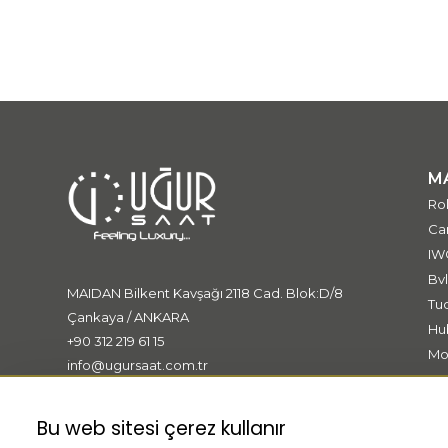
M
Ro
Car
IW
Bvl
MAIDAN Bilkent Kavşağı 2118 Cad. Blok:D/8
Tu
Çankaya / ANKARA
Hu
+90 312 219 61 15
Mo
info@ugursaat.com.tr
Me
Ki
Bu web sitesi çerez kullanır