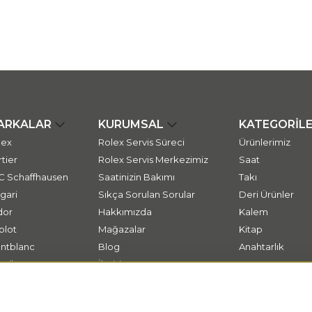
ARKALAR
KURUMSAL
KATEGORİL
lex
Rolex Servis Süreci
Ürünlerimiz
tier
Rolex Servis Merkezimiz
Saat
C Schaffhausen
Saatinizin Bakımı
Takı
gari
Sıkça Sorulan Sorular
Deri Ürünler
dor
Hakkımızda
Kalem
blot
Mağazalar
Kitap
ntblanc
Blog
Anahtarlık
ssika
İletişim
tap