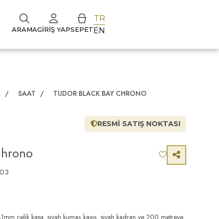
TR
ARAMA
GIRIŞ YAP
SEPET
EN
Z
/
SAAT
/
TUDOR BLACK BAY CHRONO
RESMİ SATIŞ NOKTASI
Chrono
003
 çelik kasa, siyah kumaş kayış, siyah kadran ve 200 metreye