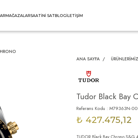
LAR
MAĞAZALAR
SAATINI SAT
BLOG
İLETIŞIM
CHRONO
ANA SAYFA
/
ÜRÜNLERIMI
Tudor Black Bay 
Referans Kodu : M79363N-0
₺ 427.475,12
TUDOR Black Bay Chrono S&G 41mm