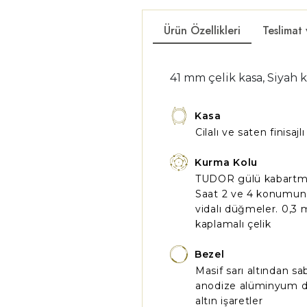
Ürün Özellikleri
Teslimat
41 mm çelik kasa, Siyah 
Kasa
Cilalı ve saten finisaj
Kurma Kolu
TUDOR gülü kabartmal
Saat 2 ve 4 konumund
vidalı düğmeler. 0,3 m
kaplamalı çelik
Bezel
Masif sarı altından sa
anodize alüminyum dis
altın işaretler