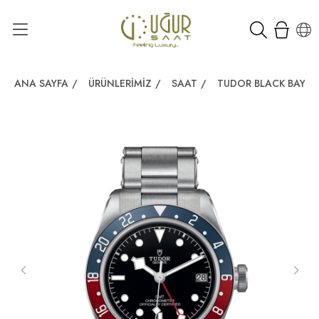
ANA SAYFA
/
ÜRÜNLERIMIZ
/
SAAT
/
TUDOR BLACK BAY 