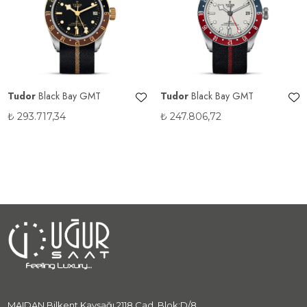
Tudor
Black Bay GMT
Tudor
Black Bay GMT
₺
293.717,34
₺
247.806,72
MAIDAN Bilkent Kavşağı 2118 Cad. Blok:D/8