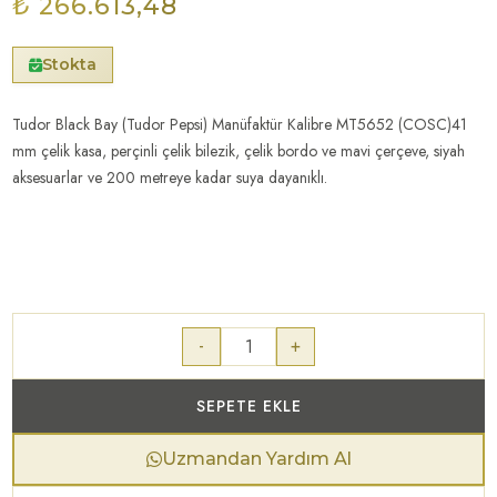
₺ 266.613,48
Stokta
Tudor Black Bay (Tudor Pepsi) Manüfaktür Kalibre MT5652 (COSC)41
mm çelik kasa, perçinli çelik bilezik, çelik bordo ve mavi çerçeve, siyah
aksesuarlar ve 200 metreye kadar suya dayanıklı.
-
+
SEPETE EKLE
Uzmandan Yardım Al