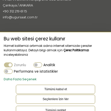
Çankaya / ANKARA
+90 312 219 61 15
info@ugursaat.com.tr
MARKALAR
Bu web sitesi çerez kullanır
Hizmet kalitemizi artırmak adına internet sitemizde çerezler
KURUMSAL
kullanmaktayız. Detaylı bilgi almak için
Çerez Politikamızı
inceleyebilirsiniz
KATEGORİLER
Zorunlu
Analitik
MÜŞTERİ HİZMETLERİ
Performans ve istatistikler
Daha Fazla Seçenek
Tümünü kabul et
Seçilenlere İzin Ver
TR
Dil
Tümünü reddet