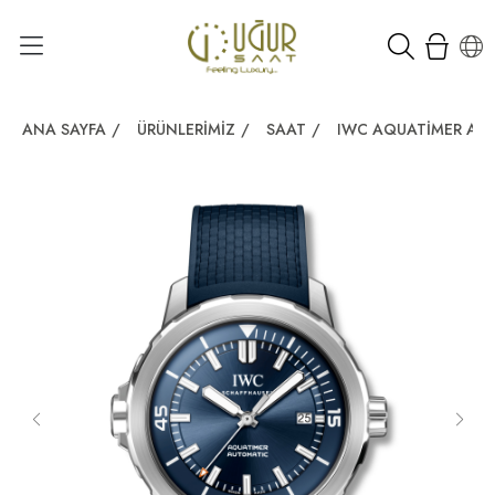
ANA SAYFA
/
ÜRÜNLERIMIZ
/
SAAT
/
IWC AQUATIMER AU