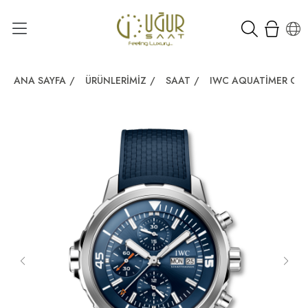
ANA SAYFA
/
ÜRÜNLERIMIZ
/
SAAT
/
IWC AQUATIMER C