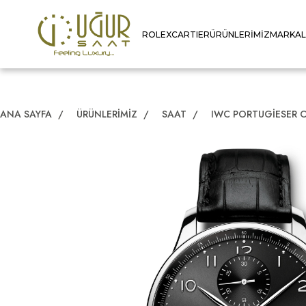
ROLEX
CARTIER
ÜRÜNLERIMIZ
MARKA
ANA SAYFA
/
ÜRÜNLERIMIZ
/
SAAT
/
IWC PORTUGIESER