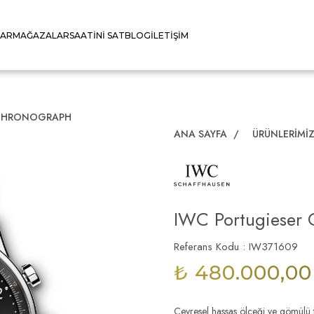
LAR
MAĞAZALAR
SAATINI SAT
BLOG
İLETIŞIM
 CHRONOGRAPH
ANA SAYFA
/
ÜRÜNLERIMI
IWC Portugieser
Referans Kodu : IW371609
₺ 480.000,00
Çevresel hassas ölçeği ve gömülü t