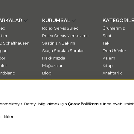
ARKALAR
KURUMSAL
KATEGORİL
lex
Rolex Servis Süreci
Ürünlerimiz
tier
Rolex Servis Merkezimiz
Saat
C Schaffhausen
Saatinizin Bakımı
Takı
gari
Sıkça Sorulan Sorular
Deri Ürünler
dor
Hakkımızda
Kalem
blot
Mağazalar
Kitap
ntblanc
Blog
Anahtarlık
ssika
İletişim
tap
anmaktayız. Detaylı bilgi almak için
Çerez Politikamızı
inceleyebilirsini
stikler