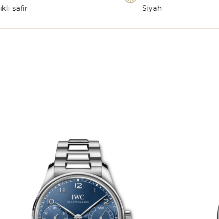
klı safir
Siyah