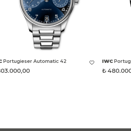
IWC
Portugieser Chronograph
IWC
Portugieser Hand-Wound
Tourb
₺
480.000,00
₺
4.