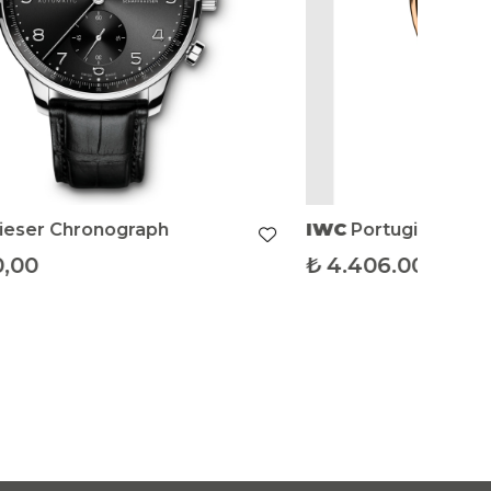
illon
406.000,00