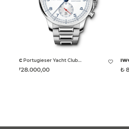
IWC
Portugieser Automatic 42
₺
803.000,00