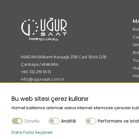
M
Ro
Car
IW
Bvl
MAIDAN Bilkent Kavşağı 2118 Cad. Blok:D/8
Tu
Çankaya / ANKARA
Hu
+90 312 219 61 15
Mo
info@ugursaat.com.tr
Me
Ki
Bu web sitesi çerez kullanır
Hizmet kalitemizi artırmak adına internet sitemizde çerezler kull
Zorunlu
Analitik
Performans ve istati
Daha Fazla Seçenek