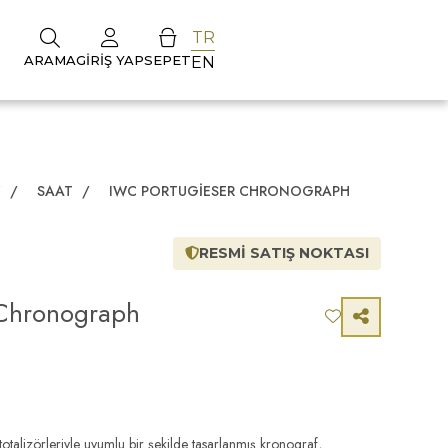
TR
ARAMA
GIRIŞ YAP
SEPET
EN
Z
/
SAAT
/
IWC PORTUGIESER CHRONOGRAPH
RESMİ SATIŞ NOKTASI
 Chronograph
otalizörleriyle uyumlu bir şekilde tasarlanmış kronograf,